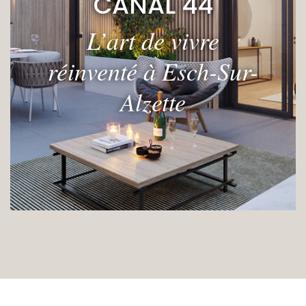
CANAL 44
L’art de vivre
réinventé à Esch-Sur-
Alzette