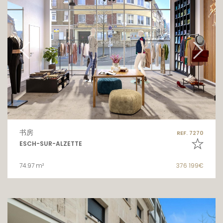
书房
REF. 7270
ESCH-SUR-ALZETTE
74.97 m²
376 199€