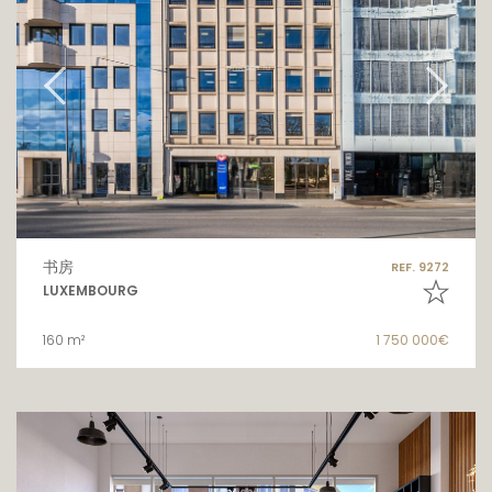
书房
REF. 9272
LUXEMBOURG
160 m²
1 750 000€