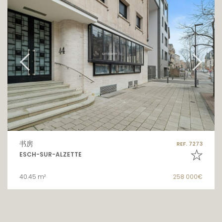
书房
REF. 7273
ESCH-SUR-ALZETTE
40.45 m²
258 000€