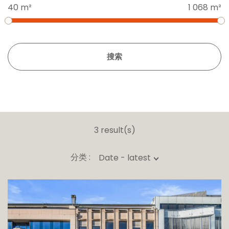
40 m²
1 068 m²
搜索
3 result(s)
分类 :
Date - latest