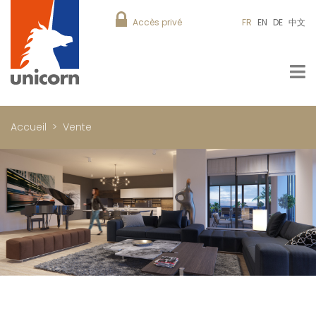
Accès privé
FR
EN
DE
中文
Accueil
Vente