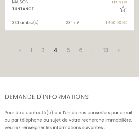
MAISON
RÉF. 9281
TUNTANGE
3 Chambre(s)
234 m²
1 450 000€
<
1
3
4
5
6
…
13
>
DEMANDE D'INFORMATIONS
Pour être contacté(e) par l’un de nos conseillers par email
ou par téléphone au sujet de votre recherche immobilière,
veuillez renseigner les informations suivantes :