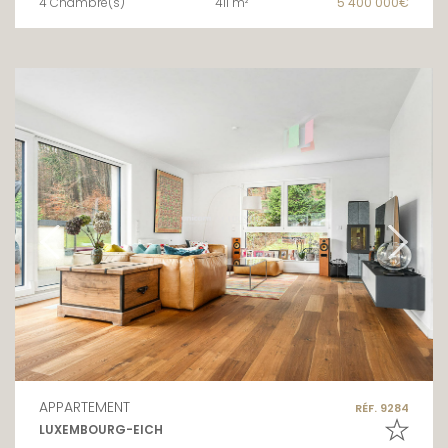
4 Chambre(s)
411 m²
5 400 000€
APPARTEMENT
RÉF. 9284
LUXEMBOURG-EICH