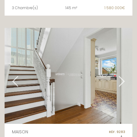
3 Chambre(s)
145 m²
1 580 000€
MAISON
RÉF. 9283