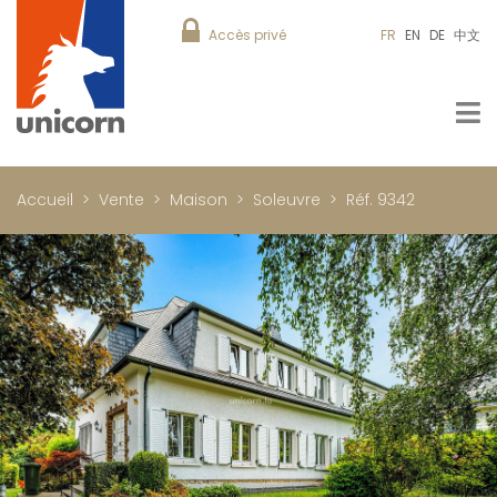
Accès privé
FR
EN
DE
中文
Accueil
Vente
Maison
Soleuvre
Réf. 9342