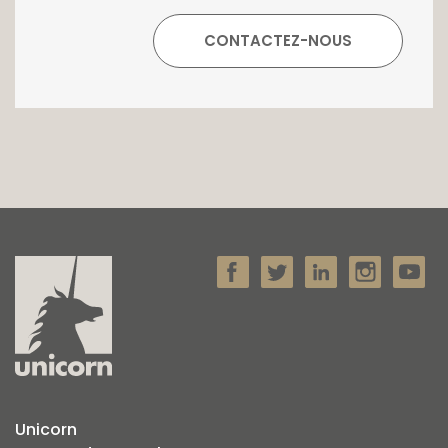
opportunité rare sur le marché immobilier du
sud du Luxembourg.
Pour plus d'informations ou pour effectuer
une visite, n'hésitez pas à contacter l'agence
Unicorn au +352 26 54 17 17
Unicorn