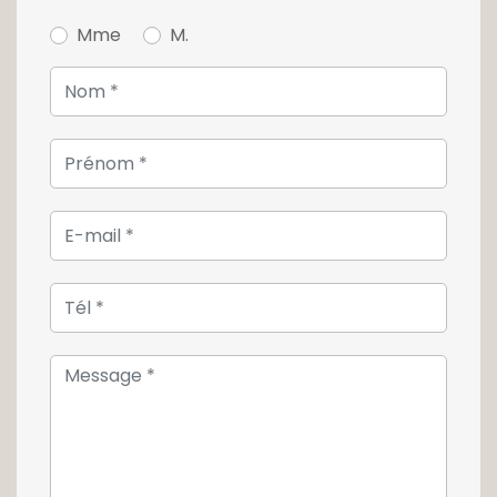
Mme
M.