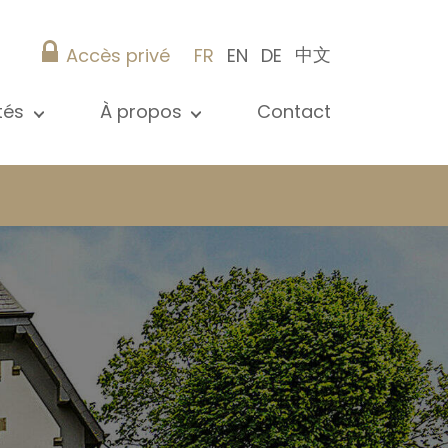
中文
Accès privé
FR
EN
DE
ités
À propos
Contact
 toutes les actualités
Présentation
s
Nos références
ications
Christie’s Real Estate
Conseils pratiques
Carrière
 / syndic