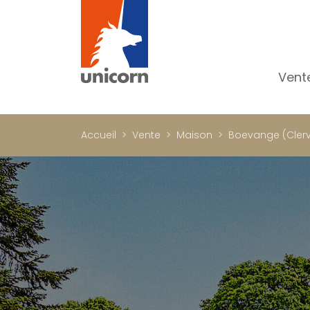
Vent
To
Ap
Accueil
Vente
Maison
Boevange (Cler
Ma
Pr
Pr
In
Im
Bu
C