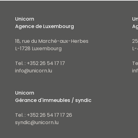
Unicorn
Un
Agence de Luxembourg
Ag
18, rue du Marché-aux-Herbes
25
L-1728 Luxembourg
L-
Tel. : +352 26 54 17 17
Te
info@unicorn.lu
in
Unicorn
Gérance d'immeubles / syndic
Tel. : +352 26 54 17 17 26
syndic@unicorn.lu