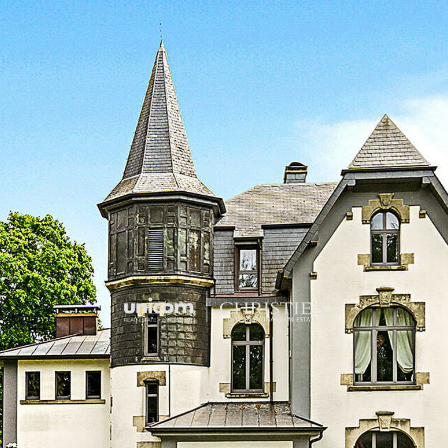
qu'intemporelle.
Édifiée au sein d'un domain
bénéficie d'un cadre de vi
parfaitement préservé des 
intimité, sérénité et natu
Développant environ 495 m
habitables, la propriété off
parfaitement pensée.
Dès l'entrée, un vaste hall a
élégants espaces de récept
naturelle, invite à la convi
espace de travail paisible.
équipée et prolongée par 
constitue un véritable lieu
invités dans une ambiance
ce niveau.