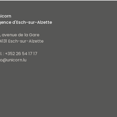
icorn
ence d'Esch-sur-Alzette
, avenue de la Gare
4131 Esch-sur-Alzette
l. : +352 26 54 17 17
fo@unicorn.lu