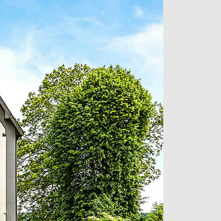
e privé de 1,2 hectare, la demeure
e rare, entouré de verdure et
regards. Un véritable havre de paix où
re se conjuguent harmonieusement.
² de surface totale, dont 300 m²
re une distribution fluide et
ccueille les visiteurs et dessert les
ion. Le salon, baigné de lumière
vialité tandis que le bureau offre un
 La cuisine ouverte, entièrement
une généreuse salle à manger,
 de vie pensé pour recevoir famille et
 chaleureuse. Un WC invités complète