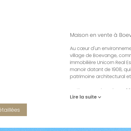
Maison en vente à Boe
Au cœur d'un environnemen
village de Boevange, com
immobilière Unicorn Real 
manoir datant de 1908, qui
patrimoine architectural e
Entièrement rénovée en 2
Lire la suite
qualité, la propriété a été
caractère d'origine tout e
étaillées
aux standards de confort a
hauteurs sous plafond de p
finitions confèrent à l'en