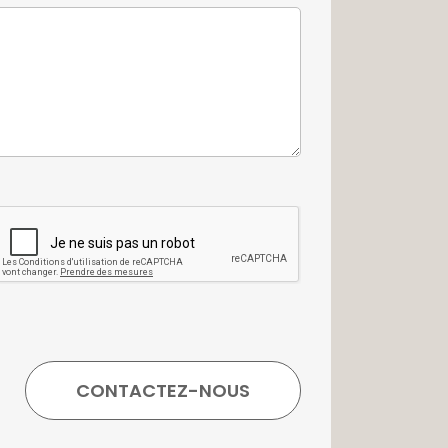
tovoltaïques développant une
tant de réduire significativement les
intelligent pilotable à distance via
bois avec brûleur à combustible,
hauffage particulièrement performante
rage ;
on 300 m², véritable prolongement des
n.
 volumes et son environnement, cette
teurs de demeures de caractère à la
alliant authenticité, élégance et