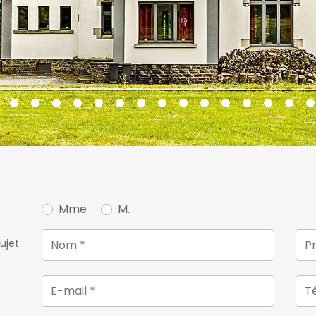
Le premier étage est cons
superbe suite comprenant 
bains privative. Une seco
de sa propre salle de bain
Le dernier étage accueille
qu'une salle de bains, offr
ou pour recevoir en toute
Le sous-sol comprend une c
un espace de stockage pou
Mme
M.
accueillir un véhicule av
complémentaire.
ujet
Pensée pour offrir un confo
son empreinte énergétique
techniques de qualité, parm