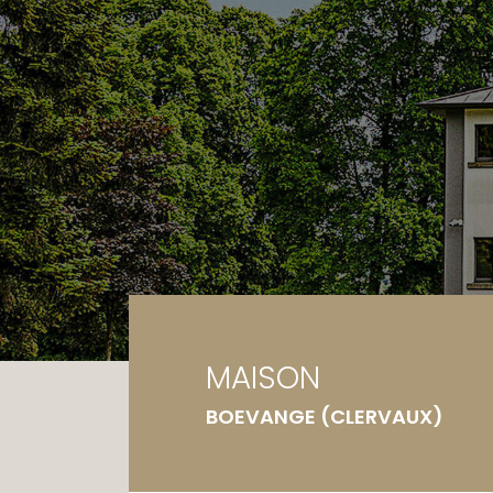
Ga
Te
MAISON
BOEVANGE (CLERVAUX)