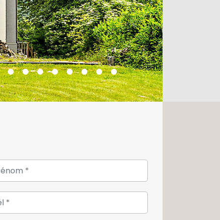
acré à l'espace parental avec une
un dressing sur mesure et une salle de
nde chambre, bénéficiant également
s, complète ce niveau.
 trois chambres supplémentaires ainsi
ant un espace idéal pour une famille
 indépendance.
ave à vin, une buanderie, un atelier,
r le bois ainsi qu'un garage pouvant
ec un espace de rangement
rt de vie optimal tout en maîtrisant
, la propriété bénéficie d'équipements
i lesquels :