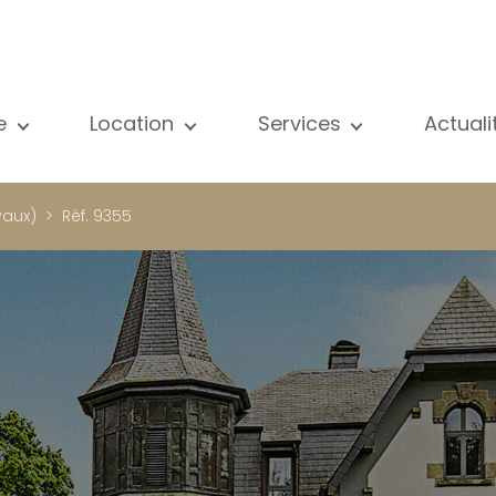
e
Location
Services
Actual
us nos biens
Tous nos biens
Vente
Voir
partement
Appartement
Estimation
New
vaux)
Réf. 9355
ison
Maison
Location
Publ
ojets neufs
Propriétés de luxe
Recherche
Blog
opriétés de luxe
International
Accès privé
ternational
Bureau
Gestion locative
meuble de rapport
Commerce
Gérance d'immeubles
reau
Garage / Parking
ommerce