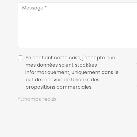
Environ 150 panneaux pho
puissance de 30 kW, permet
coûts énergétiques:
- Un système de chauffage 
une application mobile ;
- Une cheminée BRUNNER à 
offrant une solution de c
En cochant cette case, j'accepte que
et économique ;
mes données soient stockées
- Des fenêtres à double vit
informatiquement, uniquement dans le
but de recevoir de Unicorn des
Une vaste terrasse d'envir
propositions commerciales.
espaces de vie vers le jardi
*Champs requis
Rare par son histoire, ses
propriété séduira les ama
recherche d'un lieu de vie 
confort contemporain.