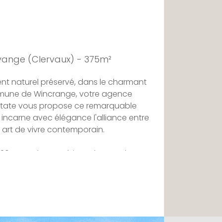
vange (Clervaux) - 375m²
t naturel préservé, dans le charmant
mune de Wincrange, votre agence
Estate vous propose ce remarquable
 incarne avec élégance l'alliance entre
t art de vivre contemporain.
020 avec des matériaux de grande
 restaurée dans le respect de son
n intégrant des prestations répondant
ctuels. Les volumes généreux, les
rès de quatre mètres et la qualité des
semble une atmosphère aussi raffinée