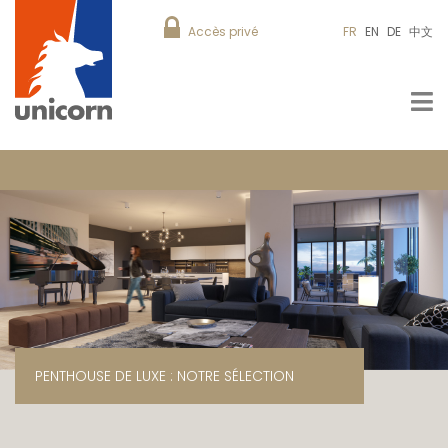
Accès privé
FR
EN
DE
中文
PENTHOUSE DE LUXE : NOTRE SÉLECTION