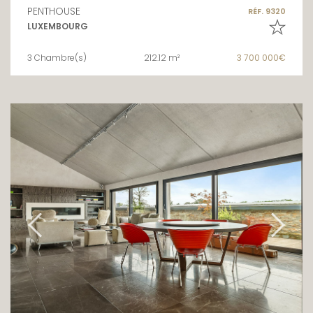
PENTHOUSE
RÉF. 9320
LUXEMBOURG
3 Chambre(s)
212.12 m²
3 700 000€