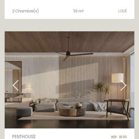
2 Chambre(s)
113 m²
LOUÉ
PENTHOUSE
RÉF. 9130