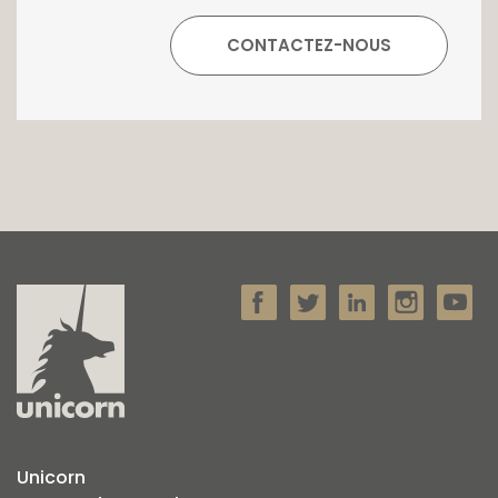
entretenue avec soin. Un art de vivre, rare et
précieux.
Pour toute information, contactez votre
agence immobilière Unicorn en charge de la
vente de cette propriété de prestige au +352
26 54 17 17.
Unicorn