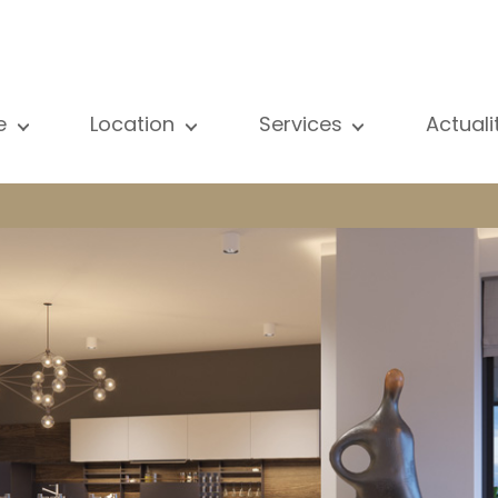
e
Location
Services
Actual
us nos biens
Tous nos biens
Vente
Voir
partement
Appartement
Estimation
New
ison
Maison
Location
Publ
ojets neufs
Propriétés de luxe
Recherche
Blog
opriétés de luxe
International
Accès privé
ternational
Bureau
Gestion locative
meuble de rapport
Commerce
Gérance d'immeubles
reau
Garage / Parking
ommerce