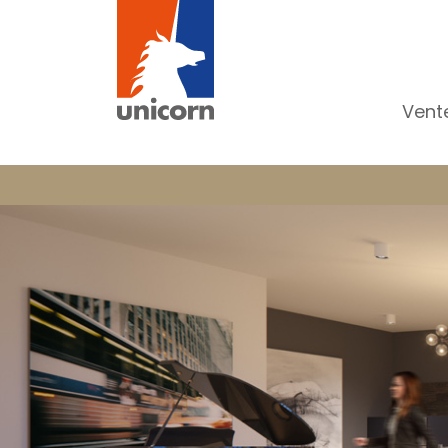
Vent
To
Ap
Ma
Pr
Pr
In
Im
Bu
C