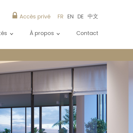
中文
Accès privé
FR
EN
DE
ités
À propos
Contact
 toutes les actualités
Présentation
s
Nos références
ications
Christie’s Real Estate
Conseils pratiques
Carrière
 / syndic