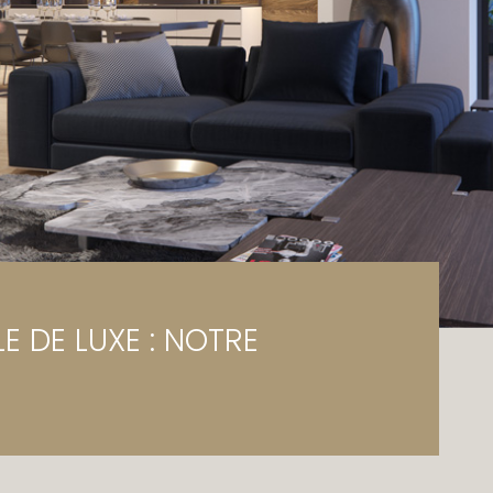
rage / Parking
rrain
 DE LUXE : NOTRE