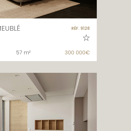
EUBLÉ
RÉF. 9128
57 m²
300 000€