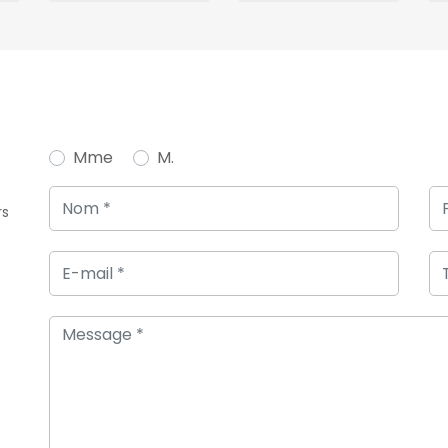
Mme
M.
rs