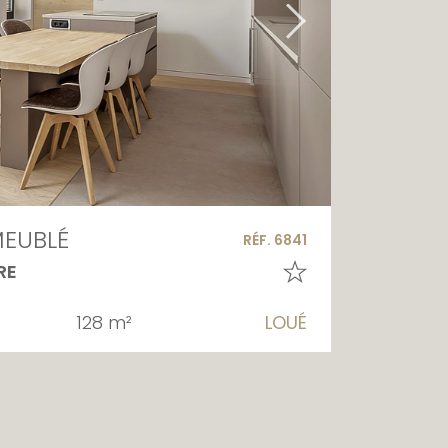
EUBLÉ
RÉF. 6841
RE
128 m²
LOUÉ