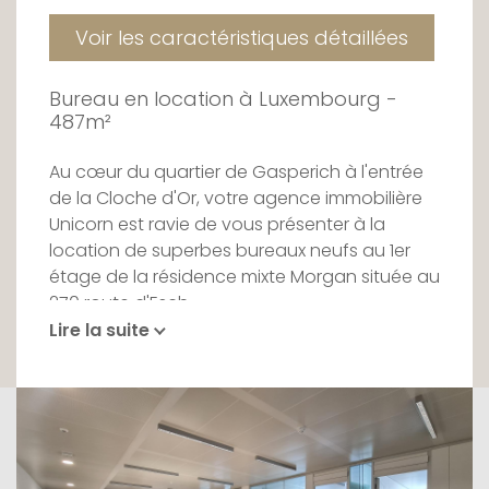
Voir les caractéristiques détaillées
Bureau en location à Luxembourg -
487m²
Au cœur du quartier de Gasperich à l'entrée
de la Cloche d'Or, votre agence immobilière
Unicorn est ravie de vous présenter à la
location de superbes bureaux neufs au 1er
étage de la résidence mixte Morgan située au
270 route d'Esch.
Lire la suite
D'une surface de 487m2, les bureaux n'ont
jamais été utilisés et sont dans un parfait
état. L'ensemble de la surface est proposée
entièrement meublée et câblée.
Il se compose d'un open space meublé pour