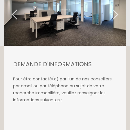
29 personnes mais pouvant accueillir +/- 40
personnes, de 2 salles de conférence, de 3
bureaux individuels et d'un espace cuisine.
Possibilité de louer 3 parkings au prix de 250
euros chacune.
Disponibilité immédiate
DEMANDE D'INFORMATIONS
Conditions de location :
- Commission d'agence : 15% du premier loyer
Pour être contacté(e) par l’un de nos conseillers
annuel brut + TVA en vigueur
par email ou par téléphone au sujet de votre
- Bail 3-6-9
recherche immobilière, veuillez renseigner les
informations suivantes :
Pour plus d'informations ou pour effectuer
une visite, n'hésitez pas à contacter notre
agence au +352 26 54 17 17.