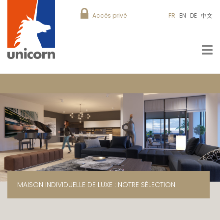
Accès privé
FR
EN
DE
中文
MAISON INDIVIDUELLE DE LUXE : NOTRE SÉLECTION