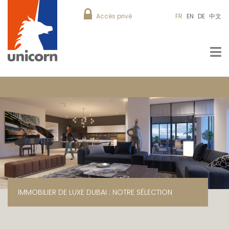
Accès privé
FR
EN
DE
中文
IMMOBILIER DE LUXE DUBAI : NOTRE SÉLECTION