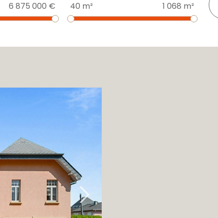
6 875 000 €
40 m²
1 068 m²