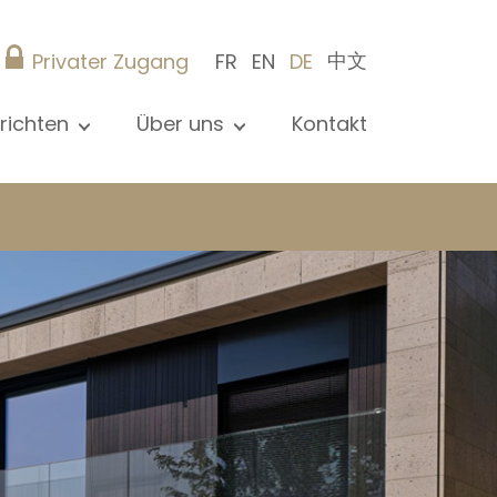
中文
Privater Zugang
FR
EN
DE
richten
Über uns
Kontakt
le Nachrichten sehen
Präsentation
ews
Referenzen
röffentlichungen
Christie’s Real Estate
og
Tipps
Karriere