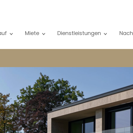
auf
Miete
Dienstleistungen
Nach
le unsere Objekte
Alle unsere Objekte
Verkauf
Al
ohnung
Wohnung
Schätzung
N
aus
Haus
Miete
Ve
eubau
Luxus-Immobilie
Suche
Bl
xus-Immobilie
International
Privater zugang
ternational
Büro
Mietverwaltung
ohnhaus
Geschäft
Gebäudemanagment
ro
Garage / Parkplatz
schäft