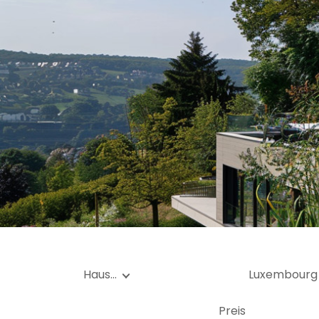
Ga
Gr
Haus…
Luxembourg
Preis