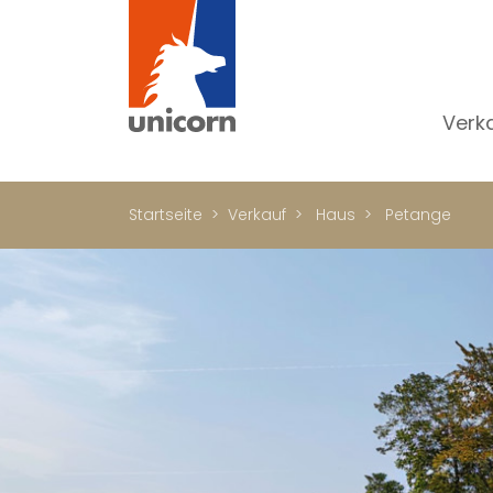
Verk
Al
W
Startseite
Verkauf
Haus
Petange
H
N
Lu
In
W
Bü
Ge