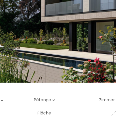
rage / Parkplatz
undstück
Pétange
Zimmer
Fläche