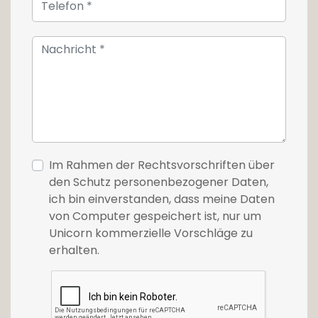
Die zweite Etage beherbergt drei
Schlafzimmer, eines davon mit Zugang zu
einer schönen Terrasse, ein Duschbad und
ein WC.
Das Untergeschoss ist mit einer Waschküche
und einer Garage ausgestattet.
Im Rahmen der Rechtsvorschriften über
Für weitere Informationen kontaktieren Sie uns
den Schutz personenbezogener Daten,
bitte unter 26 54 17 17.
ich bin einverstanden, dass meine Daten
von Computer gespeichert ist, nur um
Unicorn kommerzielle Vorschläge zu
erhalten.