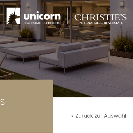
rage / Parkplatz
undstück
US
< Zurück zur Auswahl