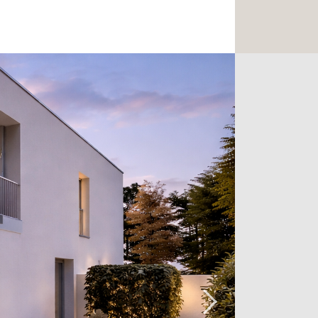
Duschbad und bietet Zugang zu einer
 einem Garten in Südwestlage. Ein
-WC vervollständigen diese Etage.
n Stock verfügt über vier schöne
e elegante Master-Suite mit
ttem Badezimmer, die direkten
rrasse bietet. Zwei weitere
 anderen Schlafzimmer zur Verfügung.
das Haus über eine Garage für 5 Autos,
ftsraum, Kellerräume, darunter einen
aum und den Technikraum.
aus verfügt über den Luxus eines
ort im Alltag garantiert.
n idealer Lage und profitiert von einer
 es gleichzeitig in der Nähe der