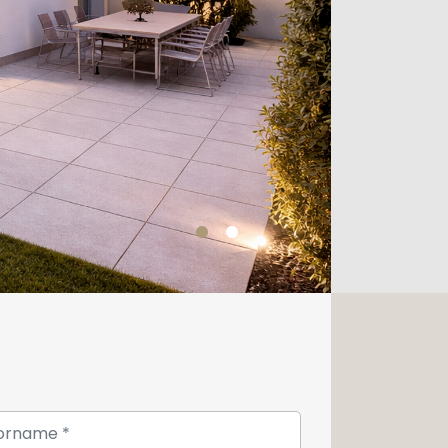
Verkehrsachsen liegt.
ig verkauft, inklusive Garten und
n.
 Renderbilder.
 dem Portal
oder zur Vereinbarung eines
ktieren Sie bitte unsere
unter +352 26 54 17 17 oder per E-Mail