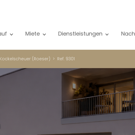
auf
Miete
Dienstleistungen
Nach
le unsere Objekte
Alle unsere Objekte
Verkauf
Al
ohnung
Wohnung
Schätzung
N
Kockelscheuer (Roeser)
Ref. 9301
aus
Haus
Miete
Ve
eubau
Luxus-Immobilie
Suche
Bl
xus-Immobilie
International
Privater zugang
ternational
Büro
Mietverwaltung
ohnhaus
Geschäft
Gebäudemanagment
ro
Garage / Parkplatz
schäft