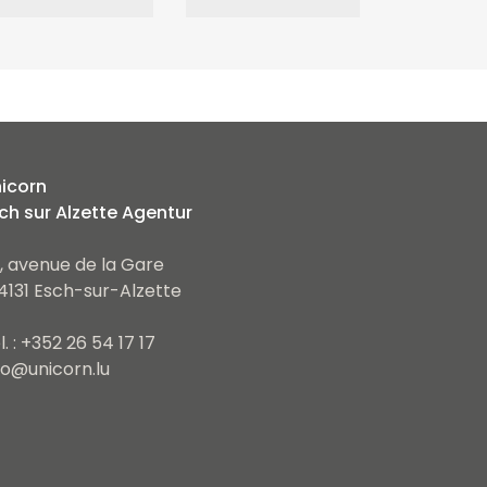
icorn
ch sur Alzette Agentur
, avenue de la Gare
4131 Esch-sur-Alzette
l. : +352 26 54 17 17
fo@unicorn.lu