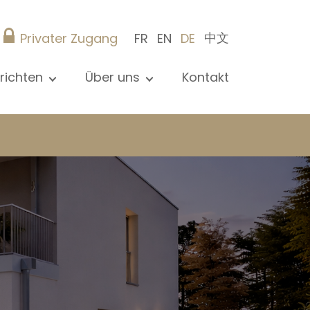
中文
Privater Zugang
FR
EN
DE
richten
Über uns
Kontakt
le Nachrichten sehen
Präsentation
ews
Referenzen
röffentlichungen
Christie’s Real Estate
og
Tipps
Karriere