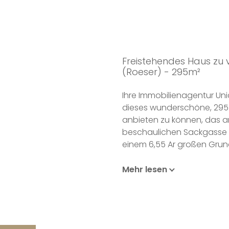
Freistehendes Haus zu 
(Roeser) - 295m²
Ihre Immobilienagentur Unic
dieses wunderschöne, 295
anbieten zu können, das a
beschaulichen Sackgasse l
einem 6,55 Ar großen Grun
Im Erdgeschoss führt Sie e
Mehr lesen
100 m² großes Wohnzimmer
großen Fensterfronten lich
zur Terrasse sowie zu einer
Ein Schlafzimmer, das auch