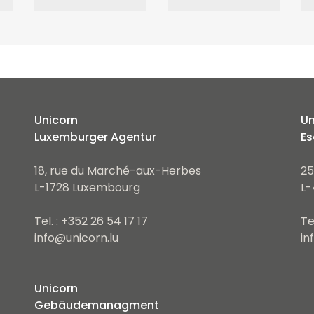
Unicorn
Un
Luxemburger Agentur
Es
18, rue du Marché-aux-Herbes
25
L-1728 Luxembourg
L-
Tel. : +352 26 54 17 17
Te
info@unicorn.lu
in
Unicorn
Gebäudemanagment