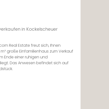
verkaufen in Kockelscheuer
orn Real Estate freut sich, Ihnen
 m² große Einfamilienhaus zum Verkauf
m Ende einer ruhigen und
iegt. Das Anwesen befindet sich auf
dstück.
ine geräumige Eingangshalle in ein fast
 mit offenem Kamin, das dank der
tdurchflutet ist und direkten Zugang
 offenen Küche bietet.
 als Büro genutzt werden kann,