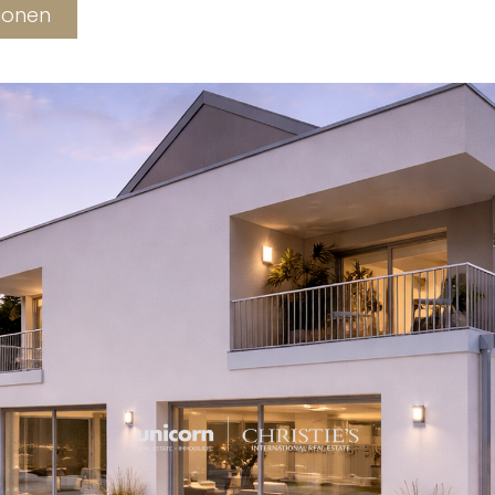
verfügt über ein eigenes 
tionen
90 m² großen Terrasse und
Abstellraum und ein Gäste
Der Schlafbereich im erste
Schlafzimmer, darunter ein
Ankleidezimmer und komple
Zugang zu einer schönen Te
Duschbäder stehen für die
Im Untergeschoss verfügt 
einen großen Hauswirtscha
Weinkeller, einen Fitnessr
Ein seltener Vorteil: Das H
Aufzugs, der optimalen Komf
Das Anwesen befindet sich i
ruhigen Umgebung, während