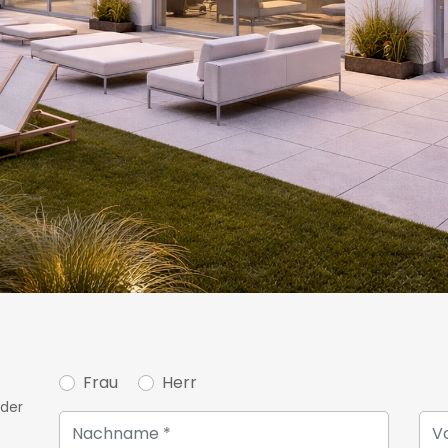
Stadt und der wichtigsten 
Das Haus wird schlüsselfert
Innenausstattung.
Verfügbarkeit: in 8 Monate
Nicht vertraglich bindende
Diese Anzeige ist auch auf
loft verfügbar:
www.loft.lu
Für weitere Informationen 
Besichtigungstermins konta
Immobilienagentur Unicorn 
Frau
Herr
unter info@unicorn.lu
oder