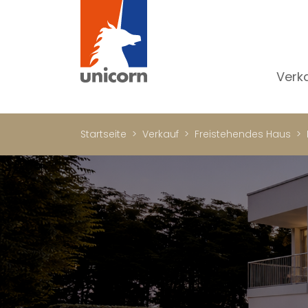
Verk
Al
W
Startseite
Verkauf
Freistehendes Haus
H
N
Lu
In
W
Bü
Ge