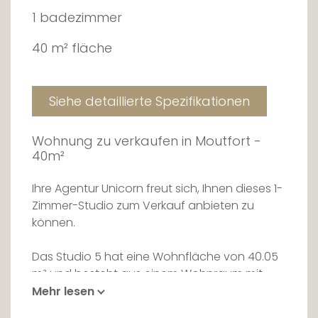
1 badezimmer
40 m² fläche
Siehe detaillierte Spezifikationen
Wohnung zu verkaufen in Moutfort -
40m²
Ihre Agentur Unicorn freut sich, Ihnen dieses 1-
Zimmer-Studio zum Verkauf anbieten zu
können.
Das Studio 5 hat eine Wohnfläche von 40.05
m² und besteht aus einem Wohnraum mit
einem Schlafbereich, einem Badezimmer und
Mehr lesen
einem Balkon.