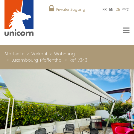
Privater Zugang
FR
EN
DE
中文
Startseite
Verkauf
Wohnung
Luxembourg-Pfaffenthal
Ref. 7343