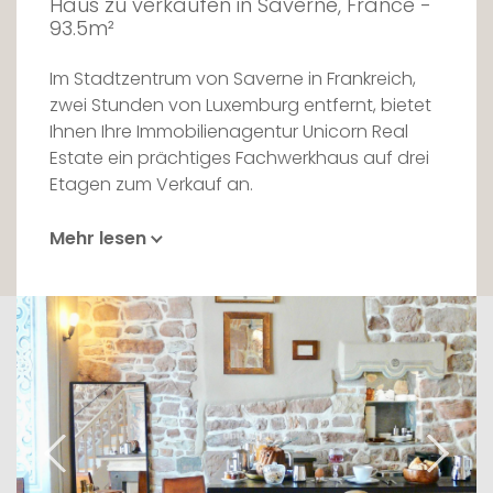
Haus zu verkaufen in Saverne, France -
93.5m²
Im Stadtzentrum von Saverne in Frankreich,
zwei Stunden von Luxemburg entfernt, bietet
Ihnen Ihre Immobilienagentur Unicorn Real
Estate ein prächtiges Fachwerkhaus auf drei
Etagen zum Verkauf an.
Mit einer Fläche von ca. 100m2 ist dieses Haus
Mehr lesen
mit seinem authentischen Charakter
außergewöhnlich für alle, die auf der Suche
nach architektonischer Kunst und
Lebenskunst sind.
Nachdem Sie sich von der Fassade, den
Trompe l'oeil und dem Sandstein
überraschen lassen haben, werden Sie einen
majestätischen Eingang mit einer schönen