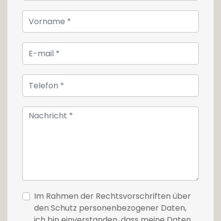
begehbaren Dusche.
Wenn Sie auf der letzten Ebene weitergehen,
werden Sie von der herrlichen Aussicht auf
den Wald und das Schloss Rohans
überrascht sein. Der Raum grenzt an eine
Küche, die den Raum vervollständigt.
Die Agentur bietet Ihnen auch die Möglichkeit,
zusätzlich zu dieser außergewöhnlichen
Immobilie, 30 m entfernt, in ruhiger Lage, eine
Garage und ein Nebenhaus mit 5 Zimmern,
einer Waschküche und einem kleinen
Innenhof zu erwerben, die sich für ein
Miethaus, Büros oder Wohnzwecke eignen
können. Diese Akquisition ist bei 250.000€.
Im Rahmen der Rechtsvorschriften über
den Schutz personenbezogener Daten,
In unmittelbarer Nähe von Geschäften und
ich bin einverstanden, dass meine Daten
öffentlichen Verkehrsmitteln.