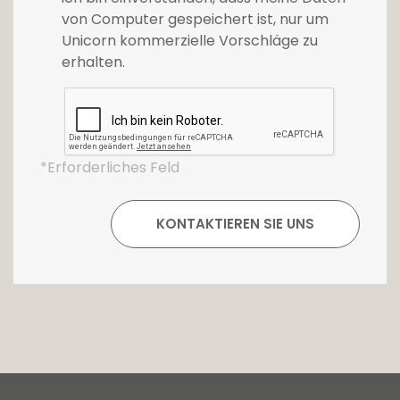
von Computer gespeichert ist, nur um
Unicorn kommerzielle Vorschläge zu
Es sind einige Abschlussarbeiten vorzusehen.
erhalten.
Für weitere Informationen oder um dieses
charaktervolle Haus zu besichtigen,
kontaktieren Sie uns jetzt unter 26 54 17 17.
*Erforderliches Feld
Weitere Fotos und Informationen? Diese
Immobilie ist auch unter www.loft.lu zu finden
.