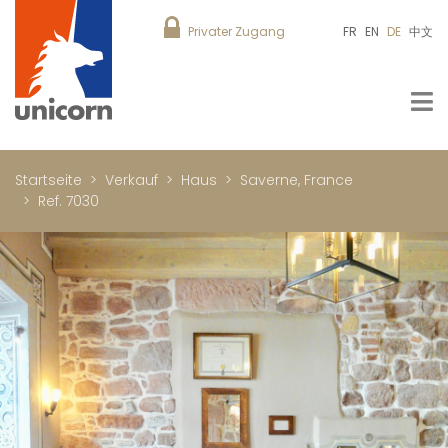
Privater Zugang
FR
EN
DE
中文
Startseite
Verkauf
Haus
Saverne, France
Ref. 7030