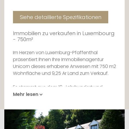
Siehe detaillierte Spezifikationen
Immobilien zu verkaufen in Luxembourg
- 750m²
Im Herzen von Luxemburg-Pfaffenthal
präsentiert Ihnen Ihre Immobilienagentur
Unicorn dieses erhabene Anwesen mit 750 m2
Wohnfläche und 9,25 Ar Land zum Verkauf.
Es stammt aus dem 19. Jahrhundert und
besteht aus 3 individuellen Gebäuden, die in
Mehr lesen
8 Wohneinheiten unterteilt sind:
- 7 Apartments und Maisonette-Wohnungen
von 68 bis 103m2
- 1 Maisonette-Wohnung (Triplex) von 195 m2