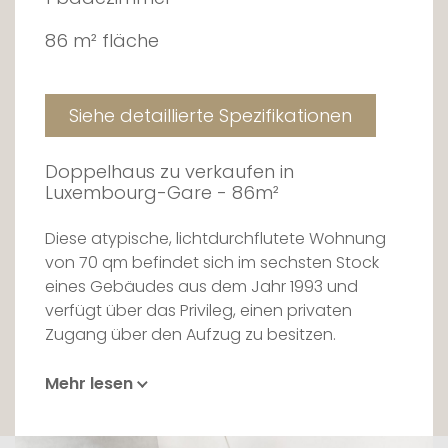
86 m² fläche
Siehe detaillierte Spezifikationen
Doppelhaus zu verkaufen in
Luxembourg-Gare - 86m²
Diese atypische, lichtdurchflutete Wohnung
von 70 qm befindet sich im sechsten Stock
eines Gebäudes aus dem Jahr 1993 und
verfügt über das Privileg, einen privaten
Zugang über den Aufzug zu besitzen.
Der Eingang führt direkt in eine voll
Mehr lesen
ausgestattete, moderne Küche, die sich zu
einem Wohnzimmer und zwei