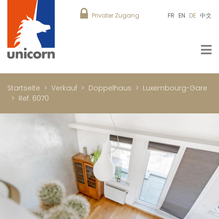
Privater Zugang
FR
EN
DE
中文
Startseite
Verkauf
Doppelhaus
Luxembourg-Gare
Ref. 6070