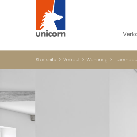
Verk
Al
W
Startseite
Verkauf
Wohnung
Luxembou
H
N
Lu
In
W
Bü
Ge