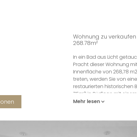
Wohnung zu verkaufen
268.78m²
In ein Bad aus Licht getau
Pracht dieser Wohnung mit
Innenfläche von 268,78 m2
treten, werden Sie von eine
restaurierten historischen
75m2 in Südlage mit einem
den Grund du Luxembourg. 
tionen
Mehr lesen
zum Innenhof des Klosters h
hochwertig ausgestattete
Abstellraum auf der Rücksei
Design der Wohnung sind 