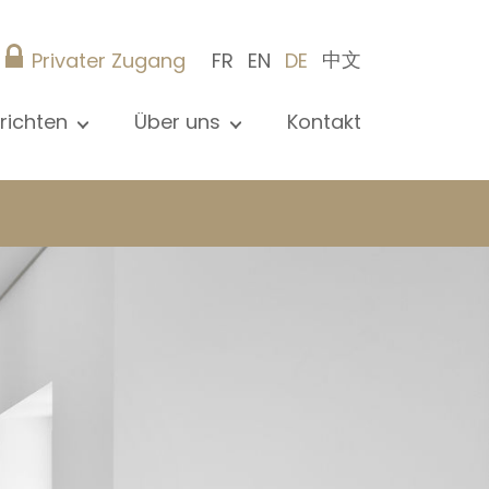
中文
Privater Zugang
FR
EN
DE
richten
Über uns
Kontakt
le Nachrichten sehen
Präsentation
ews
Referenzen
röffentlichungen
Christie’s Real Estate
og
Tipps
Karriere