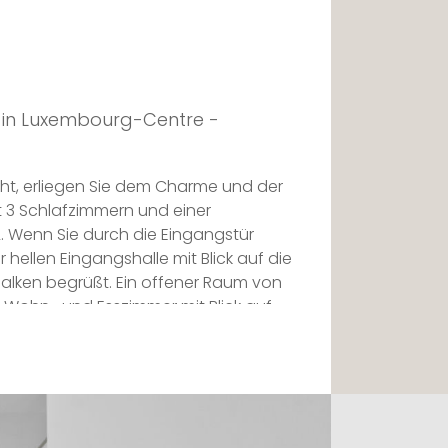
 in Luxembourg-Centre -
cht, erliegen Sie dem Charme und der
 3 Schlafzimmern und einer
. Wenn Sie durch die Eingangstür
r hellen Eingangshalle mit Blick auf die
 Balken begrüßt. Ein offener Raum von
 Wohn- und Esszimmer mit Blick auf
Auf der Länge der ersten Fassade, die
in offen ist, verführen eine sehr
 PROLIFORM-Küche sowie der
te. Im Einklang mit dem raffinierten
auch die Schränke und das Zubehör