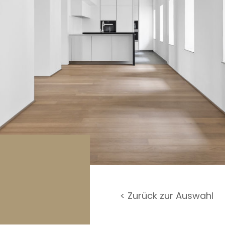
rage / Parkplatz
undstück
< Zurück zur Auswahl