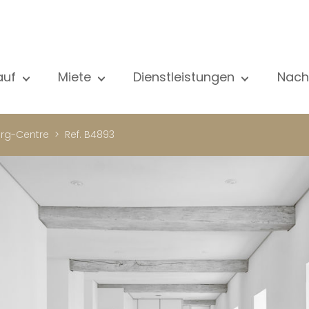
auf
Miete
Dienstleistungen
Nach
le unsere Objekte
Alle unsere Objekte
Verkauf
Al
ohnung
Wohnung
Schätzung
N
rg-Centre
Ref. B4893
aus
Haus
Miete
Ve
eubau
Luxus-Immobilie
Suche
Bl
xus-Immobilie
International
Privater zugang
ternational
Büro
Mietverwaltung
ohnhaus
Geschäft
Gebäudemanagment
ro
Garage / Parkplatz
schäft