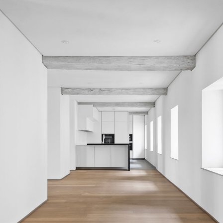
von moderner Ästhetik.
Ein Korridor mit Türen zu 
das nach Westen ausgericht
Schlafzimmern, jedes mit 
mit eigenem Duschraum un
Sauna vorbehalten ist. Jede
den Garten und einen at
Gemeinschaftsbad und ein
Ensemble.
Neben der Qualität der In
Ausstattung auf Komfort a
Hausautomationssystem zen
wie die Temperaturregelu
Kühldecken, dimmbare LED
REVOX-Audiosystem.
Virtueller Rundgang für die