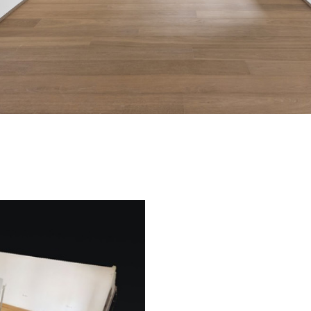
den folgenden Link und füge
https://bit.ly/32eDpHO
Wenn Sie auf der Suche n
kontaktieren Sie uns unter 2
Weitere Fotos und Informa
www.loft.lu
zu finden.