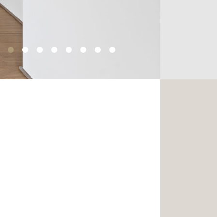
n Sie ihn in Ihre Suchleiste ein:
ach echtem Lebensraum sind,
6 54 17 17.
tionen? Dieses Haus ist auch auf