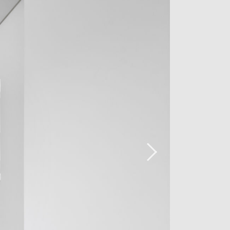
einem über 10 m langen Ankleidezimmer,
et ist, führt Sie zu drei schönen
eigenem Ankleidezimmer, eines davon
d einem Raum, der ausschließlich der
s dieser Häuser bietet einen Blick auf
emberaubenden Sonnenuntergang. Ein
 separates WC vervollständigen das
nenausstattung ist auch die technische
usgelegt. Ein DIVUS-
tralisiert alle Innenraumfunktionen
ng durch Fußbodenheizung und
-Beleuchtung und das unglaubliche
se Immobilie verfügbar. Kopieren Sie