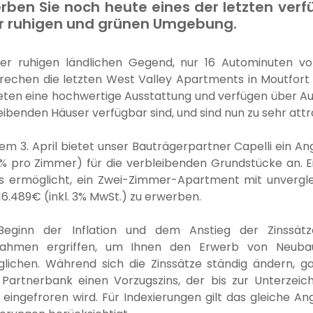
rben Sie noch heute eines der letzten ver
r ruhigen und grünen Umgebung.
ner ruhigen ländlichen Gegend, nur 16 Autominuten v
rechen die letzten West Valley Apartments in Moutfort
ieten eine hochwertige Ausstattung und verfügen über Au
eibenden Häuser verfügbar sind, und sind nun zu sehr attra
dem 3. April bietet unser Bauträgerpartner Capelli ein An
% pro Zimmer) für die verbleibenden Grundstücke an. E
s ermöglicht, ein Zwei-Zimmer-Apartment mit unvergl
16.489€ (inkl. 3% MwSt.) zu erwerben.
Beginn der Inflation und dem Anstieg der Zinssätz
ahmen ergriffen, um Ihnen den Erwerb von Neuba
lichen. Während sich die Zinssätze ständig ändern, g
 Partnerbank einen Vorzugszins, der bis zur Unterzei
 eingefroren wird. Für Indexierungen gilt das gleiche A