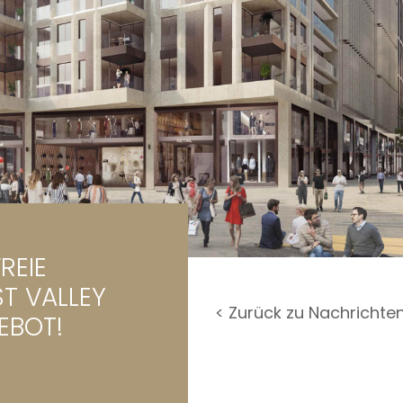
rage / Parkplatz
undstück
REIE
T VALLEY
< Zurück zu Nachrichte
EBOT!