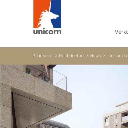
Verk
Al
W
Startseite
Nachrichten
News
Nur noch 
H
N
Lu
In
W
Bü
Ge