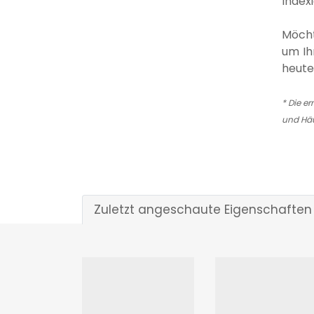
Index
Möcht
um Ih
heute
* Die er
und Hä
Zuletzt angeschaute Eigenschaften