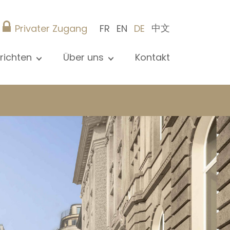
中文
Privater Zugang
FR
EN
DE
richten
Über uns
Kontakt
le Nachrichten sehen
Präsentation
ews
Referenzen
röffentlichungen
Christie’s Real Estate
og
Tipps
Karriere