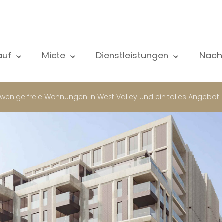
auf
Miete
Dienstleistungen
Nach
le unsere Objekte
Alle unsere Objekte
Verkauf
Al
ohnung
Wohnung
Schätzung
N
wenige freie Wohnungen in West Valley und ein tolles Angebot!
aus
Haus
Miete
Ve
eubau
Luxus-Immobilie
Suche
Bl
xus-Immobilie
International
Privater zugang
ternational
Büro
Mietverwaltung
ohnhaus
Geschäft
Gebäudemanagment
ro
Garage / Parkplatz
schäft