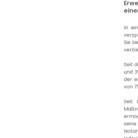
Erwe
eine
In ei
versp
Sie b
verbl
Seit 
und 3
der e
von 7
Seit 
Maßn
ermög
seine
Notar