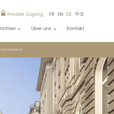
中文
Privater Zugang
FR
EN
DE
richten
Über uns
Kontakt
le Nachrichten sehen
Präsentation
ews
Referenzen
resse bekannt
röffentlichungen
Christie’s Real Estate
og
Tipps
Karriere