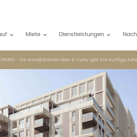
auf
Miete
Dienstleistungen
Nach
le unsere Objekte
Alle unsere Objekte
Verkauf
Al
ohnung
Wohnung
Schätzung
N
ORKING - Die Anwaltskanzlei Allen & Overy gibt ihre künftige Ad
aus
Haus
Miete
Ve
eubau
Luxus-Immobilie
Suche
Bl
xus-Immobilie
International
Privater zugang
ternational
Büro
Mietverwaltung
ohnhaus
Geschäft
Gebäudemanagment
ro
Garage / Parkplatz
schäft