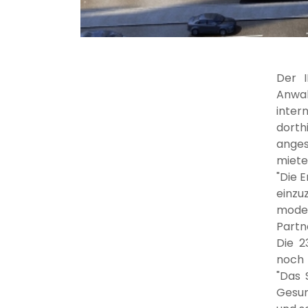
Der I
Anwal
inter
dorth
anges
miete
"Die 
einzu
mode
Partn
Die 2
noch 
"Das 
Gesun