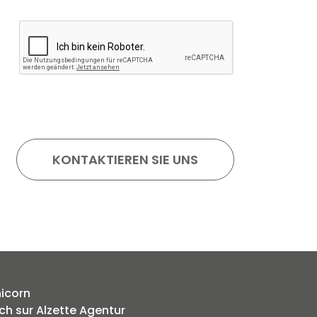
icorn
ch sur Alzette Agentur