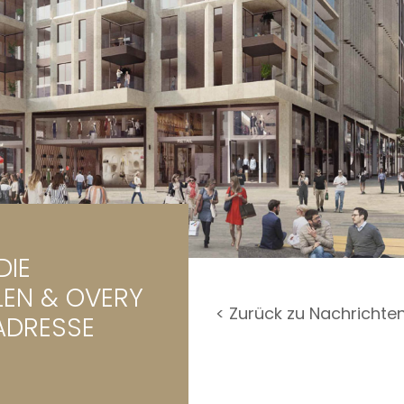
rage / Parkplatz
undstück
DIE
LEN & OVERY
< Zurück zu Nachrichte
 ADRESSE