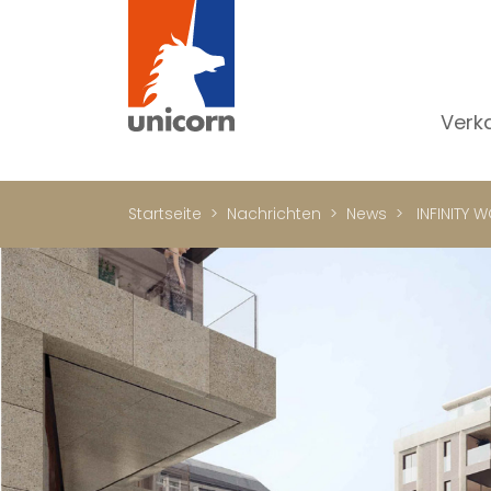
Verk
Al
W
Startseite
Nachrichten
News
INFINITY W
H
N
Lu
In
W
Bü
Ge