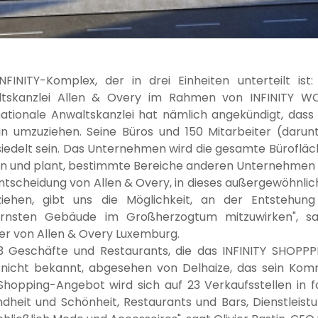
NFINITY-Komplex, der in drei Einheiten unterteilt ist
tskanzlei Allen & Overy im Rahmen von INFINITY WO
nationale Anwaltskanzlei hat nämlich angekündigt, dass 
in umzuziehen. Seine Büros und 150 Mitarbeiter (daru
iedelt sein. Das Unternehmen wird die gesamte Bürofläche
n und plant, bestimmte Bereiche anderen Unternehmen z
Entscheidung von Allen & Overy, in dieses außergewöhnl
ziehen, gibt uns die Möglichkeit, an der Entstehun
rnsten Gebäude im Großherzogtum mitzuwirken", sa
er von Allen & Overy Luxemburg.
3 Geschäfte und Restaurants, die das INFINITY SHOPP
nicht bekannt, abgesehen von Delhaize, das sein Kom
Shopping-Angebot wird sich auf 23 Verkaufsstellen in f
dheit und Schönheit, Restaurants und Bars, Dienstleistu