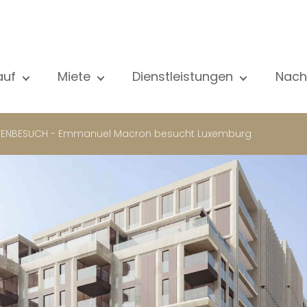
auf
Miete
Dienstleistungen
Nach
le unsere Objekte
Alle unsere Objekte
Verkauf
Al
ohnung
Wohnung
Schätzung
N
TENBESUCH - Emmanuel Macron besucht Luxemburg
aus
Haus
Miete
Ve
eubau
Luxus-Immobilie
Suche
Bl
xus-Immobilie
International
Privater zugang
ternational
Büro
Mietverwaltung
ohnhaus
Geschäft
Gebäudemanagment
ro
Garage / Parkplatz
schäft