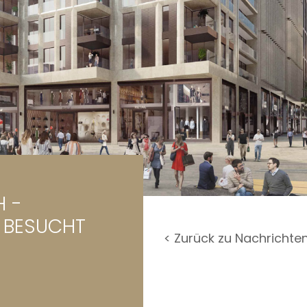
rage / Parkplatz
undstück
H -
 BESUCHT
< Zurück zu Nachrichte