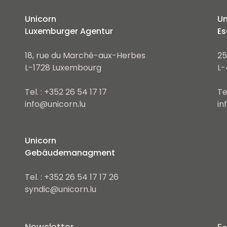
Unicorn
Un
Luxemburger Agentur
Es
18, rue du Marché-aux-Herbes
25
L-1728 Luxembourg
L-
Tel. : +352 26 54 17 17
Te
info@unicorn.lu
in
Unicorn
Gebäudemanagment
Tel. : +352 26 54 17 17 26
syndic@unicorn.lu
Newsletter
E-