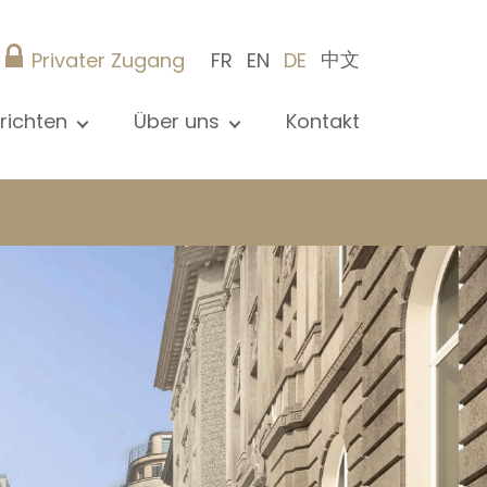
中文
Privater Zugang
FR
EN
DE
richten
Über uns
Kontakt
le Nachrichten sehen
Präsentation
ews
Referenzen
röffentlichungen
Christie’s Real Estate
og
Tipps
Karriere