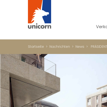
Verk
Al
W
Startseite
Nachrichten
News
PRÄSIDEN
H
N
Lu
In
W
Bü
Ge