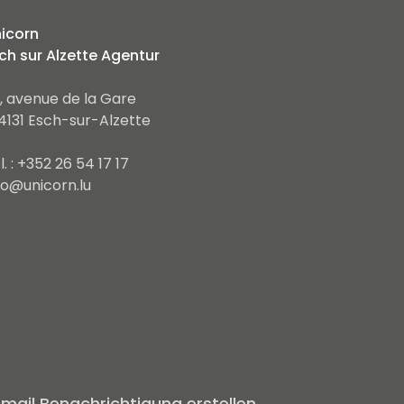
icorn
ch sur Alzette Agentur
, avenue de la Gare
4131 Esch-sur-Alzette
l. : +352 26 54 17 17
fo@unicorn.lu
mail Benachrichtigung erstellen