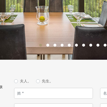
Un garage fermé avec deux
ce bien.
Plus qu'un appartement, c
invitation à vivre l'exceptio
dynamisme urbain, au cœur
Pour plus d'informations ou
pas à contacter notre age
Cette annonce est égalemen
www.Loft.lu
夫人。
先生。
联