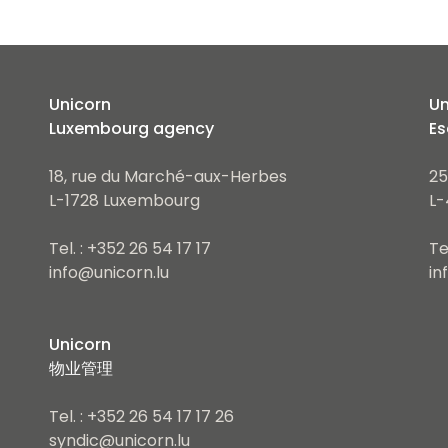
Unicorn
Un
Luxembourg agency
Es
18, rue du Marché-aux-Herbes
25
L-1728 Luxembourg
L-
Tel. : +352 26 54 17 17
Te
info@unicorn.lu
in
Unicorn
物业管理
Tel. : +352 26 54 17 17 26
syndic@unicorn.lu