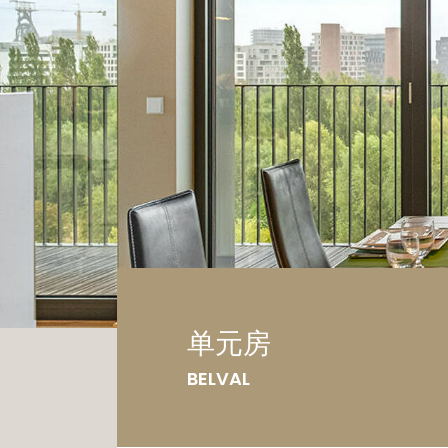
车
土
单元房
BELVAL