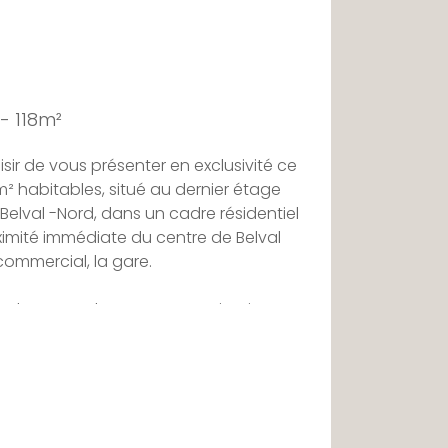
- 118m²
isir de vous présenter en exclusivité ce
 habitables, situé au dernier étage
Belval -Nord, dans un cadre résidentiel
imité immédiate du centre de Belval
 commercial, la gare.
 deux superbes terrasses privatives
offrant des vues dégagées sur la
e skyline de Belval.
un hall qui distribue harmonieusement
e séjour de 38 m², prolongé par une salle