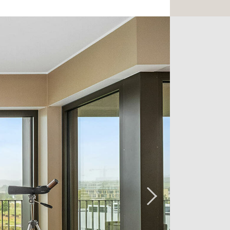
baigné de lumière grâce à ses grandes
s à la terrasse principale. L'ambiance
, idéale pour recevoir ou profiter du
², moderne et parfaitement équipée,
uverture vers l'extérieur, renforçant
 pratique de l'agencement.
 viennent compléter le bien, dont une
'appartement dispose par ailleurs d'une
 baignoire et double vasque, d'une
de 5 m² et de deux WC séparés,
é pour la vie familiale.
é par une terrasse de 80m2 au 6éme
vous évader en toute discrétion entre