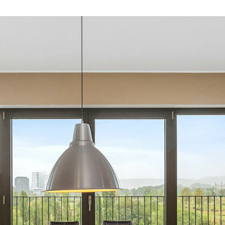
à manger conviviale, est 
baies vitrées donnant accè
est élégante et chaleureuse
confort quotidien.
La cuisine séparée de 11 m
bénéficie également d'une o
la fluidité et le caractère
Trois chambres spacieuses
suite parentale de 16 m². L
salle de bain de 8 m² avec
salle de douche moderne 
assurant confort et praticit
Cet ensemble est complét
étage qui vous permet de 
ciel et terre.