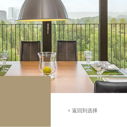
库 / 停车场
地
< 返回到选择