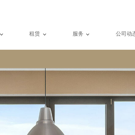
租赁
服务
公司动
们的所有房产
我们的所有房产
出售
查看
元房
单元房
估价
新闻
墅
别墅
租赁
著作
建
顶级豪宅
搜索
博客
级豪宅
国际的
Vip通道
际的
书房
房屋租赁托管
vestment property
商铺
物业管理
房
车库 / 停车场
铺