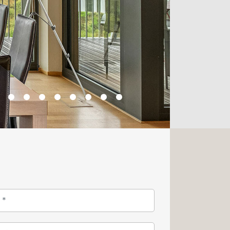
 places de parking viennent parfaire
e penthouse est une véritable
n, entre sérénité résidentielle et
 de Belval.
 pour effectuer une visite, n'hésitez
nce au +352 26 54 17 17
t disponible sur le portail immobilier