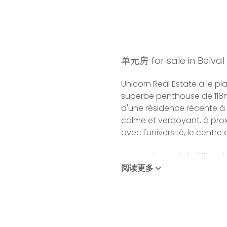
单元房 for sale in Belval 
Unicorn Real Estate a le pla
superbe penthouse de 118m²
d'une résidence récente à 
calme et verdoyant, à prox
avec l'université, le centre
Ce penthouse bénéficie de
阅读更多
totalisant plus de 100 m², 
nature environnante et sur l
L'appartement s'ouvre sur 
les espaces jour et nuit. L