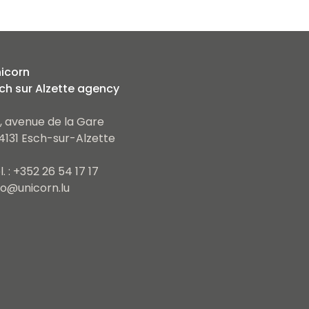
icorn
ch sur Alzette agency
, avenue de la Gare
4131 Esch-sur-Alzette
l. : +352 26 54 17 17
fo@unicorn.lu