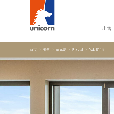
出售
我
单
首页
出售
单元房
Belval
Ref. 9146
别
新
顶
国
In
书
商