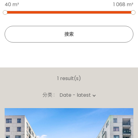
40 m²
1 068 m²
搜索
1 result(s)
分类 :
Date - latest