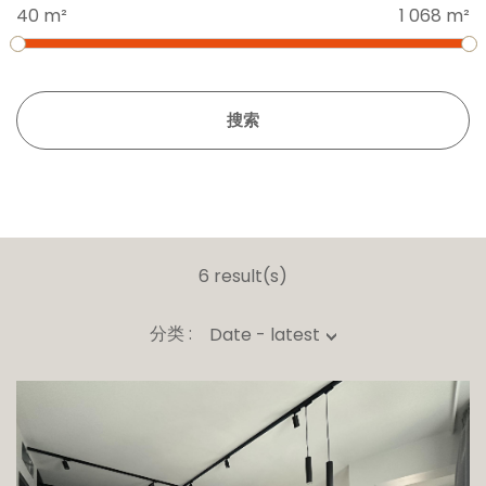
40 m²
1 068 m²
搜索
6 result(s)
分类 :
Date - latest