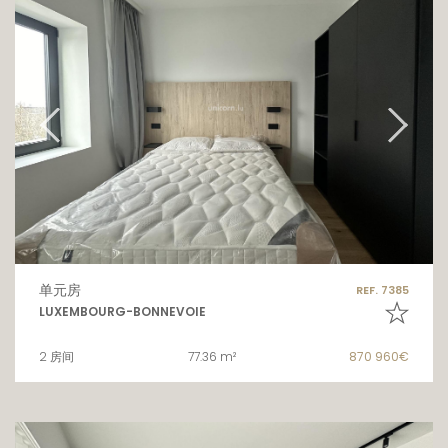
单元房
REF. 7385
LUXEMBOURG-BONNEVOIE
2 房间
77.36 m²
870 960€