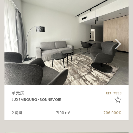
单元房
REF. 7338
LUXEMBOURG-BONNEVOIE
2 房间
71.09 m²
796 990€