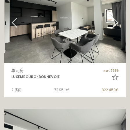
单元房
REF. 7386
LUXEMBOURG-BONNEVOIE
2 房间
72.95 m²
822 450€