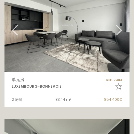
单元房
REF. 7384
LUXEMBOURG-BONNEVOIE
2 房间
83.44 m²
854 400€