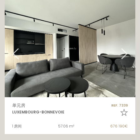
单元房
REF. 7339
LUXEMBOURG-BONNEVOIE
1 房间
57.06 m²
676 190€