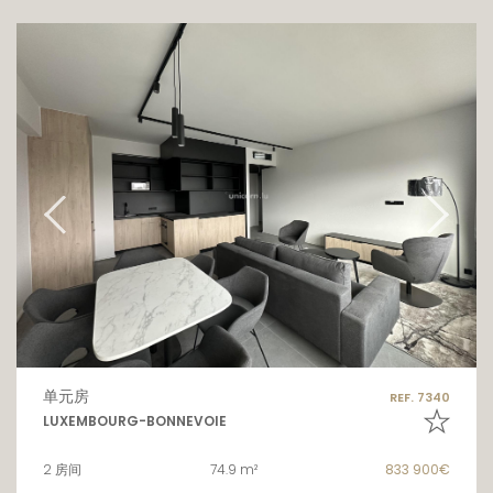
单元房
REF. 7340
LUXEMBOURG-BONNEVOIE
2 房间
74.9 m²
833 900€