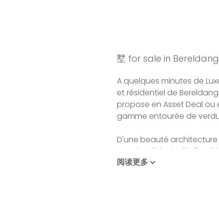
墅 for sale in Bereldan
A quelques minutes de Luxe
et résidentiel de Bereldan
propose en Asset Deal ou e
gamme entourée de verdu
D'une beauté architecture 
prestige éblouit dès l'extér
阅读更多
de Villafranca.
En entrant au sein de la m
et ses finitions soignées v
séjour et à la cuisine équ