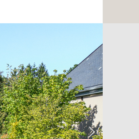
taille vous conduira vers une
une grande cave à vin pouvant
ainsi qu'un patio arboré donnant accès
débordement. En pierre de Zimbabwe,
lisé sur mesure pour répondre aux
ux tout comme le jardin et l'espace
.
alement une première chambre à
mesure, deux salles de bain ainsi que
étages supérieures. Au premier, vous
ses chambres à coucher avec
vec terrasse privative. Vous y
beau bureau, une buanderie ainsi
posée plein Sud.
 au deuxième étage. Sublime, elle offre