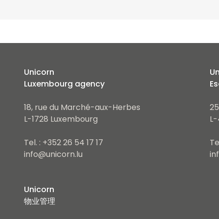
Unicorn
Un
Luxembourg agency
Es
18, rue du Marché-aux-Herbes
25
L-1728 Luxembourg
L-
Tel. : +352 26 54 17 17
Te
info@unicorn.lu
in
Unicorn
物业管理