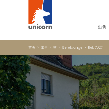
出售
我
单
首页
出售
墅
Bereldange
Ref. 7027
别
新
顶
国
In
书
商