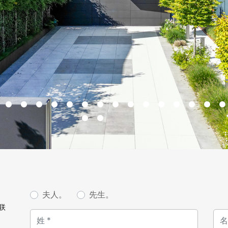
un espace illuminé par les b
un véritable havre de paix.
accompagnent cette cha
Au sous-sol, vous profite
accueillir un sauna, un ha
grande salle de fitness et u
Cette propriété dispose é
voitures et de 4 emplaceme
Pour plus de renseignement
contactez-nous dès à prése
夫人。
先生。
联