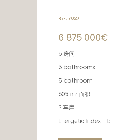
REF. 7027
6 875 000€
5 房间
5 bathrooms
5 bathroom
505 m² 面积
3 车库
Energetic Index
B