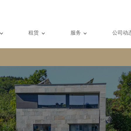
租赁
服务
公司动
们的所有房产
我们的所有房产
出售
查看
元房
单元房
估价
新闻
墅
别墅
租赁
著作
建
顶级豪宅
搜索
博客
级豪宅
国际的
Vip通道
际的
书房
房屋租赁托管
vestment property
商铺
物业管理
房
车库 / 停车场
铺