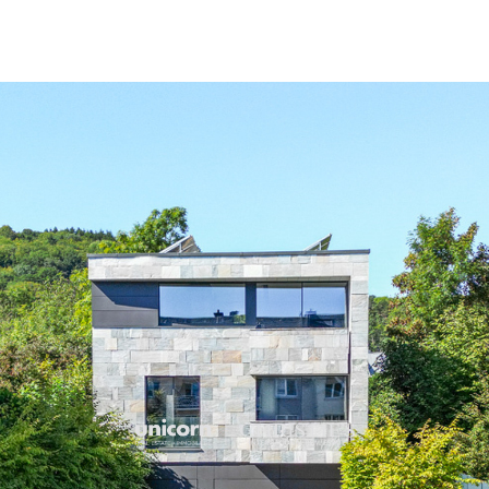
Un second séjour de belle 
charmante bibliothèque, 
accueillir 300 bouteilles 
à la piscine intérieure à 
elle a été entièrement réa
attentes des plus méticule
détente bordés de verdure
A ce niveau se trouve ég
coucher avec placards sur 
des toilettes séparés
L'espace nuit se situe aux 
découvrirez deux spacieu
chacune sa salle de bain a
découvrirez également un 
qu'une grande terrasse ex
La suite parentale se niche