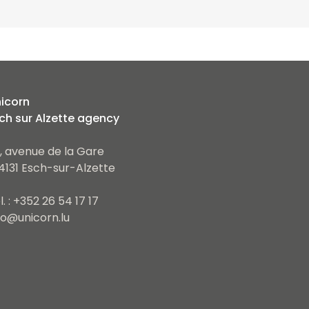
icorn
ch sur Alzette agency
, avenue de la Gare
4131 Esch-sur-Alzette
l. : +352 26 54 17 17
fo@unicorn.lu