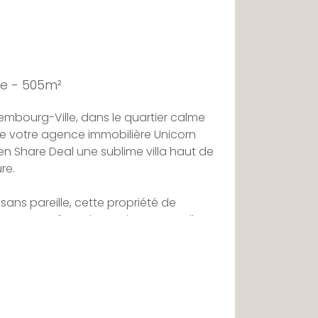
ge - 505m²
mbourg-Ville, dans le quartier calme
ge votre agence immobilière Unicorn
n Share Deal une sublime villa haut de
re.
sans pareille, cette propriété de
ieur par sa façade en pierre naturelle
aison vous découvrirez un hall d'entrée
ous offrant l'accès à un premier salon-
ipée Boffi avec une plaque Grey Stone.