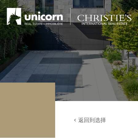
库 / 停车场
地
< 返回到选择