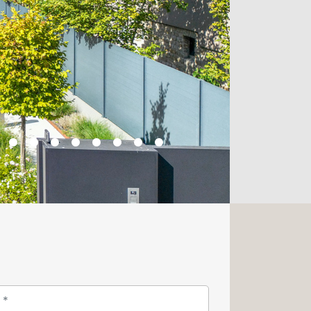
aies vitrées de la terrasse privative:
 Une salle de bains et un dressing
mbre.
rez d'un sublime espace aménagé pour
mmam, une salle de relaxation, une
n vestiaire avec toilettes.
galement d'un garage fermé pour 3
nts extérieurs.
s ou pour effectuer une visite,
nt au +352 26 54 17 17.