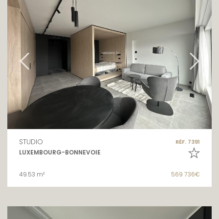
STUDIO
RÉF. 7391
LUXEMBOURG-BONNEVOIE
49.53 m²
569 736€