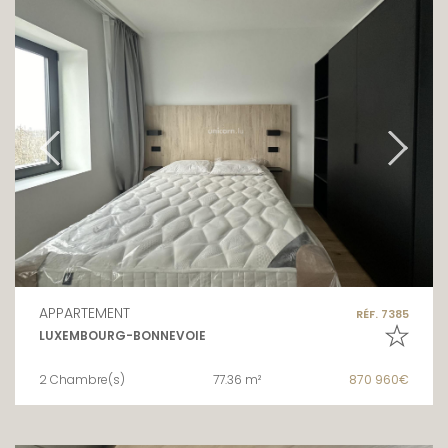
APPARTEMENT
RÉF. 7385
LUXEMBOURG-BONNEVOIE
2 Chambre(s)
77.36 m²
870 960€