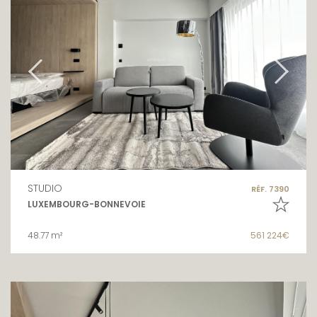
STUDIO
RÉF. 7390
LUXEMBOURG-BONNEVOIE
48.77 m²
561 224€