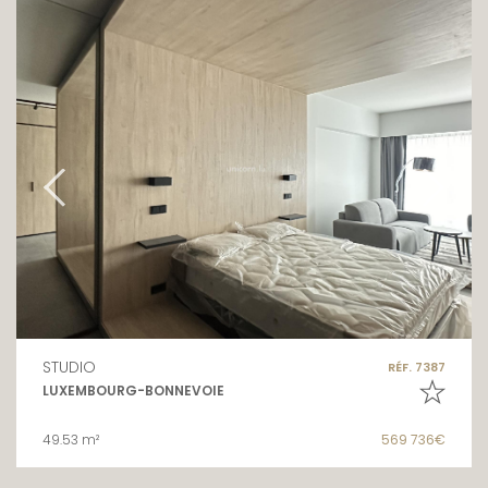
STUDIO
RÉF. 7387
LUXEMBOURG-BONNEVOIE
49.53 m²
569 736€