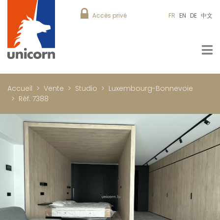
Accès privé
FR
EN
DE
中文
Accueil
Vente
Studio
Luxembourg-Bonnevoie
Réf. 7388