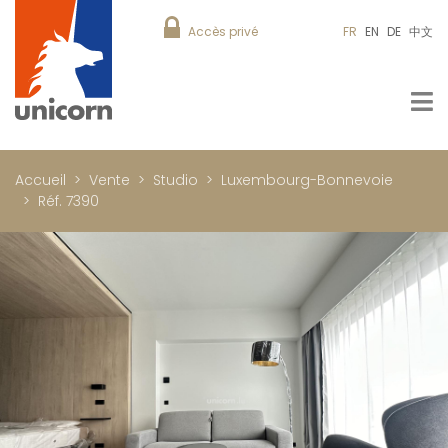
Accès privé
FR
EN
DE
中文
Accueil
Vente
Studio
Luxembourg-Bonnevoie
Réf. 7390