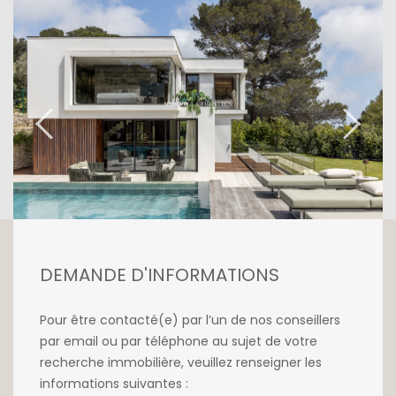
d'inspiration résolument moderne, offre sur
261 m2 5 chambres en suite, de beaux
espaces de réception avec cuisine ouverte
équipée ouvrant sur le jardin, la piscine et son
pool house équipé. Un garage complète
l'ensemble.
Pour plus de renseignements ou pour
effectuer une visite de cette villa prestigieuse,
n'hésitez pas à nous contacter par e-mail à
info@unicorn.lu
DEMANDE D'INFORMATIONS
Pour être contacté(e) par l’un de nos conseillers
par email ou par téléphone au sujet de votre
recherche immobilière, veuillez renseigner les
informations suivantes :