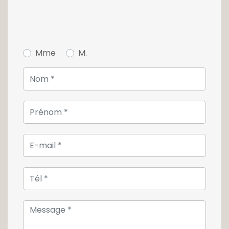
Mme
M.