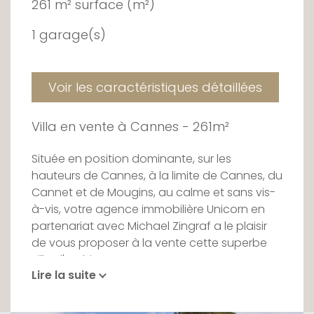
261 m² surface (m²)
1 garage(s)
Voir les caractéristiques détaillées
Villa en vente à Cannes - 261m²
Située en position dominante, sur les
hauteurs de Cannes, à la limite de Cannes, du
Cannet et de Mougins, au calme et sans vis-
à-vis, votre agence immobilière Unicorn en
partenariat avec Michael Zingraf a le plaisir
de vous proposer à la vente cette superbe
villa d'architecte neuve.
Lire la suite
Édifiée sur un terrain d'environ 829 m2, ce bien
de prestige à la décoration raffinée