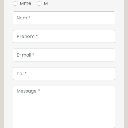
Mme
M.