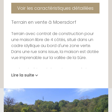
Voir les caractéristiques détaillées
Terrain en vente à Moersdorf
Terrain avec contrat de construction pour
une maison libre de 4 côtés, situé dans un
cadre idyllique au bord d'une zone verte.
Dans une rue sans issue, la maison est dotée
vue imprenable sur la vallée de la Sûre.
Le plans intérieur de la maison sont à titre
Lire la suite
indicatif.
Le prix de vente comprend: les frais
d'architecte et d'ingénieur et le passeport
écologique et l'autorisation de construction.