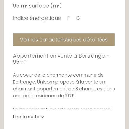
95 m² surface (m²)
Indice énergetique
F
G
Voir les caractéristiques détaillées
Appartement en vente à Bertrange -
95m²
Au coeur de la charmante commune de
Bertrange, Unicorn propose à la vente un
charmant appartement de 3 chambres dans
une belle résidence de 1975.
En franchissant la porte, vous serez accueilli
par un hall d'entrée permettant l'accès à une
Lire la suite
cuisine neuve et entièrement équipée, un