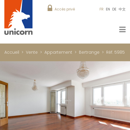
Accès privé
FR
EN
DE
中文
Accueil
Vente
Appartement
Bertrange
Réf. 5985