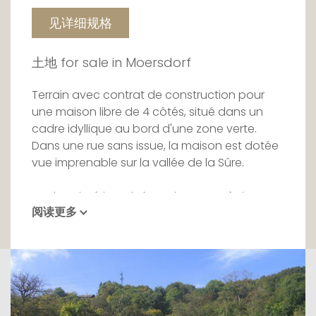
见详细规格
土地 for sale in Moersdorf
Terrain avec contrat de construction pour
une maison libre de 4 côtés, situé dans un
cadre idyllique au bord d'une zone verte.
Dans une rue sans issue, la maison est dotée
vue imprenable sur la vallée de la Sûre.
Le plans intérieur de la maison sont à titre
阅读更多
indicatif.
Le prix de vente comprend: les frais
d'architecte et d'ingénieur et le passeport
écologique et l'autorisation de construction.