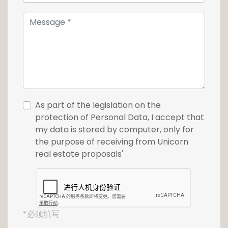
l'italienne, d'une chambre à coucher ainsi
qu'un bureau.
Au dernier étage, une grande chambre
bénéficie de son dressing attenant et de sa
salle de bains privative, formant un espace
intime, confortable et parfaitement
indépendant.
As part of the legislation on the
protection of Personal Data, I accept that
En complément, la maison dispose d'un
my data is stored by computer, only for
sous-sol comprenant buanderie, espace de
the purpose of receiving from Unicorn
stockage et local technique, ainsi que d'un
real estate proposals'
double garage et d'un carport couvert, avec
possibilité de six stationnements
supplémentaires devant la maison.
Pour plus de renseignements ou pour
*必须填写
organiser une visite, n'hésitez pas à nous