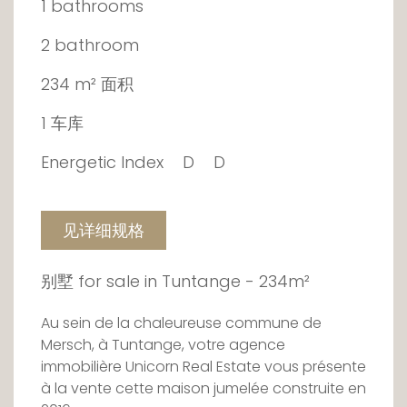
1 bathrooms
2 bathroom
234 m² 面积
1 车库
Energetic Index
D
D
见详细规格
别墅 for sale in Tuntange - 234m²
Au sein de la chaleureuse commune de
Mersch, à Tuntange, votre agence
immobilière Unicorn Real Estate vous présente
à la vente cette maison jumelée construite en