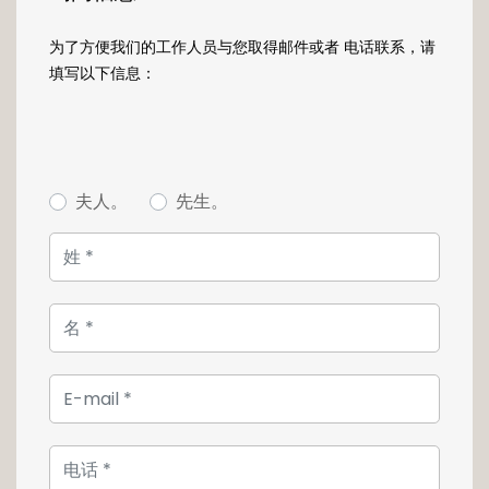
même pièce, baignée de lumière naturelle
grâce aux larges ouvertures donnant accès
为了方便我们的工作人员与您取得邮件或者 电话联系，请
à la terrasse couverte ainsi qu'au jardin
填写以下信息：
privatif.
Une cheminée à feu de bois vient renforcer
l'atmosphère chaleureuse et conviviale de
cet espace de vie.
夫人。
先生。
La cuisine principale, entièrement équipée,
dispose d'un îlot central et d'un agréable
coin repas. Elle est complétée par une arrière-
cuisine aménagée, véritable cuisine de
service, idéale pour la préparation, le
rangement et l'organisation du quotidien.
À l'étage, découvrez l'espace nuit de la
maison qui
se compose d'une suite parentale avec
dressing et salle d'eau avec douche à