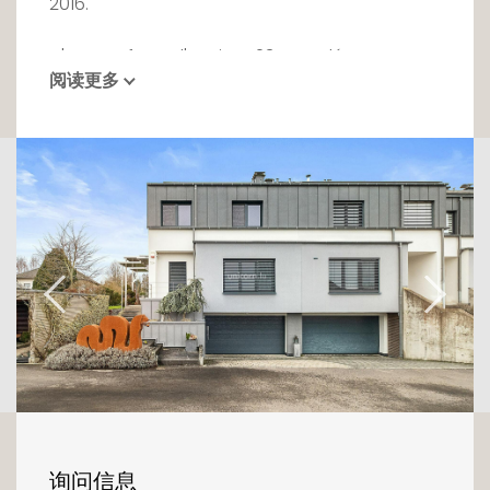
2016.
D'une surface d'environ 234 m², découvrez
阅读更多
cette jolie maison jumelée, libre de trois côtés,
offrant de beaux volumes et une
organisation pensée pour un quotidien
confortable.
L'entrée des lieux s'effectue par une porte
située sur le côté de la bâtisse. Dès votre
arrivée, vous serez accueilli par un hall
spacieux permettant de conserver un
espace parfaitement organisé et desservant
harmonieusement les différentes pièces de
vie.
Dans le prolongement, vous découvrirez un
vaste espace de réception réunissant le living
et la salle à manger au sein d'une seule et
询问信息