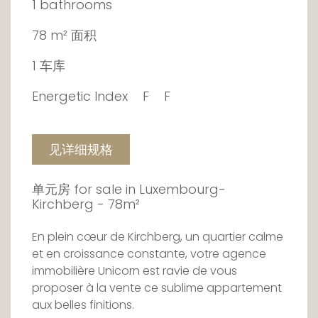
1 bathrooms
78 m² 面积
1 车库
Energetic Index
F
F
见详细规格
单元房 for sale in Luxembourg-
Kirchberg - 78m²
En plein cœur de Kirchberg, un quartier calme
et en croissance constante, votre agence
immobilière Unicorn est ravie de vous
proposer à la vente ce sublime appartement
aux belles finitions.