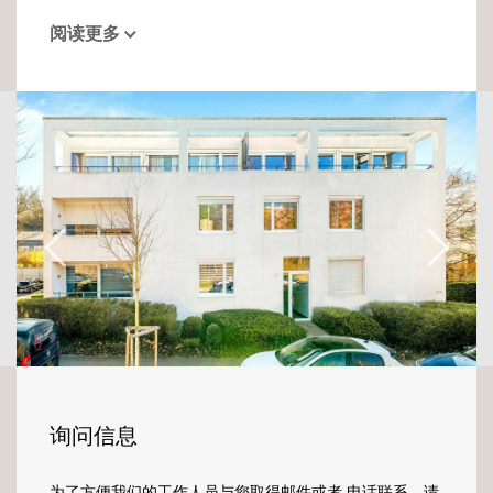
Au rez-de-chaussée d'une résidence de 1998
阅读更多
très bien entretenue, nous vous invitons à
découvrir ce bien de 78m² en excellent état
et parfaitement agencé.
En franchissant la porte d'entrée, vous serez
accueilli par un hall ouvert sur la cuisine et
l'espace living de l'appartement.
La cuisine fermée, totalement équipée est
ouverte sur la terrasse exposée au Sud.
L'espace de vie bénéficie d'une belle lumière
naturelle gràce aux larges baies vitrées. Du
salon, vous aurez le plaisir de profiter d'un
accès à la terrasse de plus de 100 m2 m².
Cette large terrasse vous offre une vue
询问信息
imprenable et dégagée sur la nature et
s'avère être parfaite pour profiter de l'été
为了方便我们的工作人员与您取得邮件或者 电话联系，请