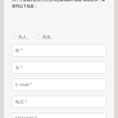
Luxembourgeois en toute quiétude.
填写以下信息：
L'espace nuit de l'appartement quant à lui
dispose de deux chambres, dont l'une donne
accés à l'immense terrasse.
夫人。
先生。
Une cave complète ce bien et il vous est
possible d'acquérir un parking pour un
montant de 50 000€.
Cet appartement proche de toutes les
commodités, se situe à 5 minutes du centre
commercial de Kirchberg, non loin du centre-
ville de Luxembourg et de l'axe autoroutier. Un
coup de cœur assuré !
Pour plus d'informations ou pour effectuer
une visite, n'hésitez pas à contacter notre
agence au +352 26 54 17 17