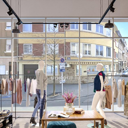
rendent la localisation pr
quotidiens.
Grâce à sa situation privil
facilement un locataire. I
locatif intéressant.
Construction en cours, dis
Livraison CASCO - Prix HTVA
Emplacements de parkings 
prix unitaire de 65.000€ HT
Pour plus de renseignemen
+352 26 54 17 17.