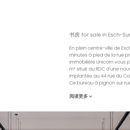
书房 for sale in Esch-Sur
En plein centre-ville de E
minutes à pied de la rue pr
immobilière Unicorn vous 
m² situé au RDC d'une nouv
implantée au 44 rue du Ca
Ce bureau à pignon sur rue
阅读更多
La localisation offre un ac
commodités déjà implantés t
les centres commerciaux et 
proximité du Lycée et de l'
facilité d'accès au centre