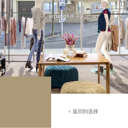
库 / 停车场
地
< 返回到选择