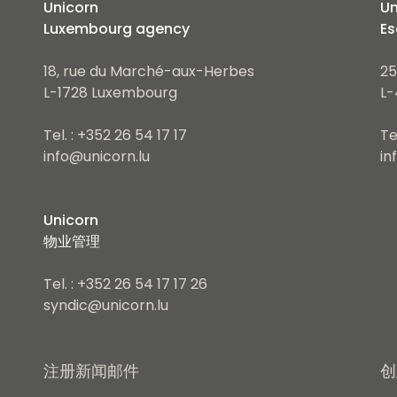
Unicorn
Un
Luxembourg agency
Es
18, rue du Marché-aux-Herbes
25
L-1728 Luxembourg
L-
Tel. : +352 26 54 17 17
Te
info@unicorn.lu
in
Unicorn
物业管理
Tel. : +352 26 54 17 17 26
syndic@unicorn.lu
注册新闻邮件
创