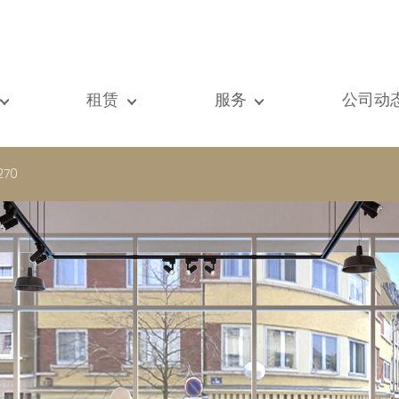
租赁
服务
公司动
们的所有房产
我们的所有房产
出售
查看
元房
单元房
估价
新闻
7270
墅
别墅
租赁
著作
建
顶级豪宅
搜索
博客
级豪宅
国际的
Vip通道
际的
书房
房屋租赁托管
vestment property
商铺
物业管理
房
车库 / 停车场
铺