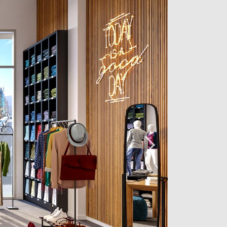
atique pour les déplacements
égiée, ce bureau peut trouver
nvestissement idéal avec un rendement
ponible début 2025.
.
intérieurs en sous-sol disponibles au
VA.
ts n'hésitez pas à nous contacter au