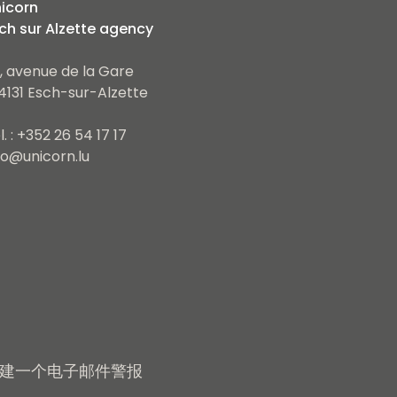
icorn
ch sur Alzette agency
, avenue de la Gare
4131 Esch-sur-Alzette
l. : +352 26 54 17 17
fo@unicorn.lu
建一个电子邮件警报