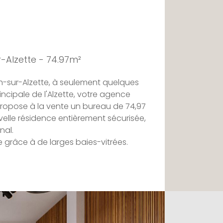
-Alzette - 74.97m²
sch-sur-Alzette, à seulement quelques
incipale de l'Alzette, votre agence
propose à la vente un bureau de 74,97
elle résidence entièrement sécurisée,
nal.
 grâce à de larges baies-vitrées.
cès facile à une variété de
elles que les écoles, les universités,
les installations de transport. La
Université de Luxembourg, ainsi que la
 de Belval et aux moyens de transport,