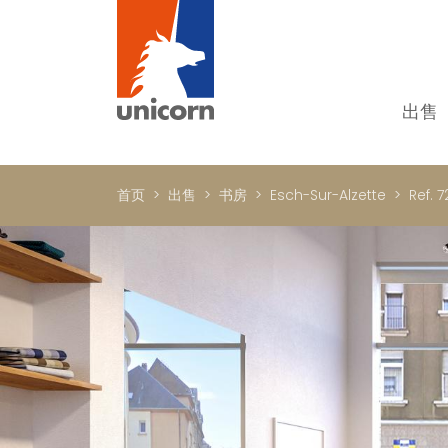
出售
我
单
首页
出售
书房
Esch-Sur-Alzette
Ref. 
别
新
顶
国
In
书
商