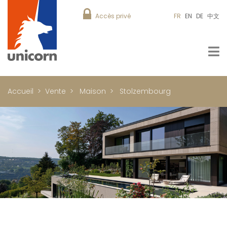
Accès privé
FR
EN
DE
中文
Accueil
Vente
Maison
Stolzembourg