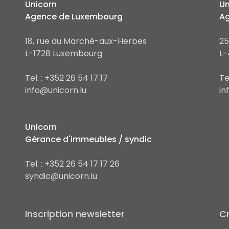
Unicorn
Un
Agence de Luxembourg
Ag
18, rue du Marché-aux-Herbes
25
L-1728 Luxembourg
L-
Tel. : +352 26 54 17 17
Te
info@unicorn.lu
in
Unicorn
Gérance d'immeubles / syndic
Tel. : +352 26 54 17 17 26
syndic@unicorn.lu
Inscription newsletter
Cr