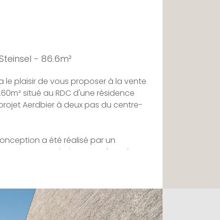
teinsel - 86.6m²
 le plaisir de vous proposer à la vente
.60m² situé au RDC d'une résidence
 projet Aerdbier à deux pas du centre-
conception a été réalisé par un
 espace est exclusivement réservé aux
ire de jeux pour enfants ainsi que des
la détente.
e la ville de Steinsel est idéal et
e et vie communautaire, au sein d'un