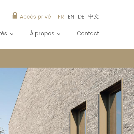
中文
Accès privé
FR
EN
DE
ités
À propos
Contact
 toutes les actualités
Présentation
s
Nos références
ications
Christie’s Real Estate
Conseils pratiques
Carrière
 / syndic