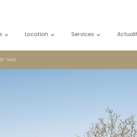
e
Location
Services
Actual
us nos biens
Tous nos biens
Vente
Voir
partement
Appartement
Estimation
New
éf. 7446
ison
Maison
Location
Publ
ojets neufs
Propriétés de luxe
Recherche
Blog
opriétés de luxe
International
Accès privé
ternational
Bureau
Gestion locative
meuble de rapport
Commerce
Gérance d'immeubles
reau
Garage / Parking
ommerce