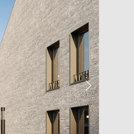
pose également d'un centre de quartier
itude de services et de commerces
, une boulangerie, des restaurants,
 hôtel… Steinsel jouit également d'une
rs les grands axes routiers et d'un
de Heisdorf.
ontractuelles
éserve de l'autorisation des
tes.
 pour effectuer une visite, contactez
nicorn au +352 26 54 17 17 ou par e-