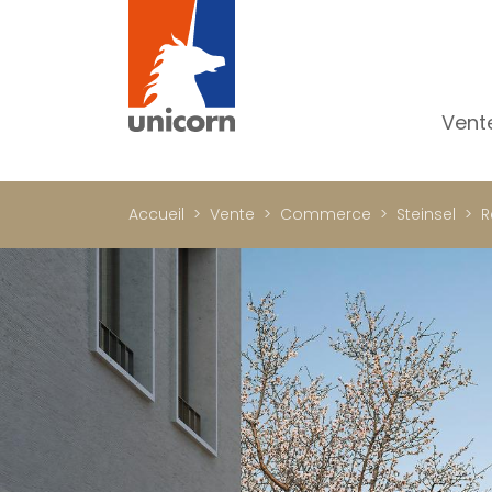
Vent
To
Ap
Accueil
Vente
Commerce
Steinsel
R
Ma
Pr
Pr
In
Im
Bu
C