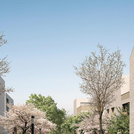
écrin de verdure. Elle dis
animé composé d'une mult
comme une grande épicerie
des complexes sportifs, un
très bonne accessibilité ve
accès rapide vers la gare 
Livré brut CASCO
Images de synthèse non c
Prix affiché TTC 17% sous r
administrations compéten
Pour plus d'information ou
notre agence immobilière U
mail info@unicorn.lu