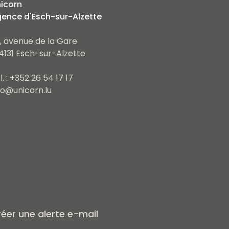
icorn
ence d'Esch-sur-Alzette
, avenue de la Gare
4131 Esch-sur-Alzette
l. : +352 26 54 17 17
fo@unicorn.lu
éer une alerte e-mail