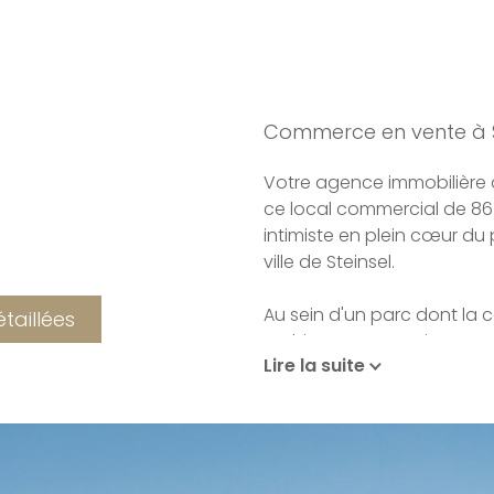
Commerce en vente à S
Votre agence immobilière a
ce local commercial de 86
intimiste en plein cœur du
ville de Steinsel.
Au sein d'un parc dont la 
étaillées
architecte paysagiste, cet
Lire la suite
piétons et dispose d'une a
emplacements propices à 
L'emplacement stratégique d
permet d'allier vie modern