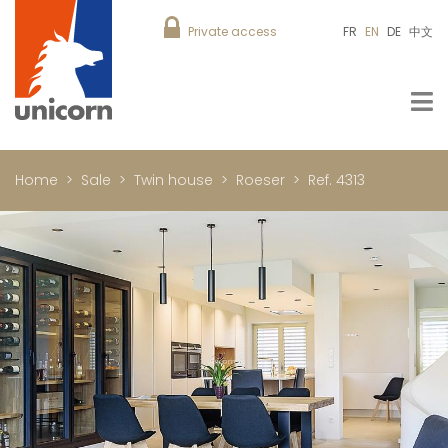
Private access
FR
EN
DE
中文
Home
Sale
Twin house
Roeser
Ref. 4313