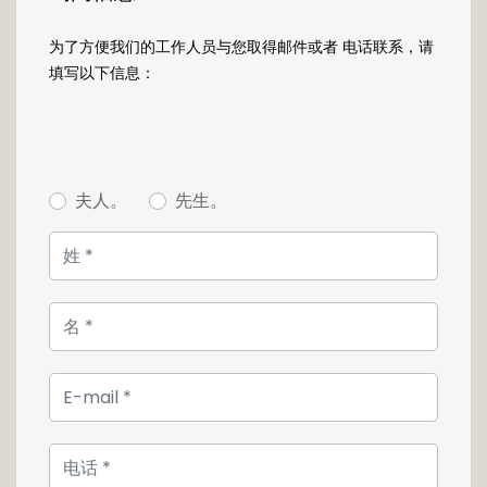
Une spacieuse suite parentale occupe
为了方便我们的工作人员与您取得邮件或者 电话联系，请
l'entièreté du deuxième étage. Elle propose
填写以下信息：
deux grands dressings, une très grande salle
de bain avec douche à l'italienne et
baignoire îlot, et la chambre ouvre sur une
grande terrasse.
夫人。
先生。
Le dernier étage, est occupé par deux belles
chambres et une salle de douche.
Vous apprécierez la décoration soignée
(béton ciré, spots encastrés, parquet...) ainsi
que les équipements de qualité (domotique,
chauffage au sol, maison entièrement
câblée...).
Pour plus d'informations visitez
www.loft.lu
ou
contacter nous au 26 54 17 17.