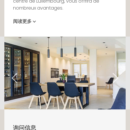
centre de Luxembourg, vous offrira de
nombreux avantages.
阅读更多
D'une superficie de 270m² brut, dont 192m²
habitables, et complètement équipée, elle
vous charmera par son confort qui satisfera
les plus exigeants.
Au rez-de chaussée, se trouve une entrée, un
garage pour une voiture, une buanderie ainsi
qu'une chambre avec salle de
douche/hammam et dressing.
Le premier étage, accueille l'espace de vie
avec une grande cuisine fonctionnelle et
toute équipée, une salle à manger avec cave
à vin ainsi qu'un salon avec cheminée. La
terrasse de 30m2 et le beau jardin de 4ares
sont accessibles par quelques marches.
询问信息