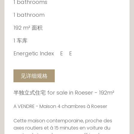
1 bathrooms
1 bathroom
192 m² 面积
1 车库
Energetic Index
E
E
见详细规格
半独立式住宅 for sale in Roeser - 192m²
A VENDRE - Maison 4 chambres à Roeser
Cette maison contemporaine, proche des
axes routiers et à 15 minutes en voiture du