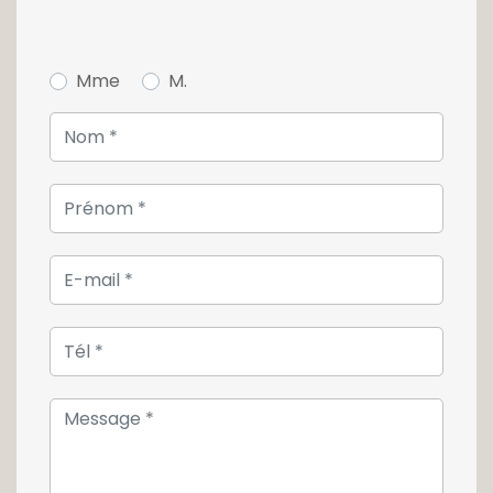
A la jonction de la salle à manger et de la
cuisine se trouve le living, un espace de
Mme
M.
détente idéal qui profite de la lumière
traversante. Votre salon vous donne un
accès direct à une première terrasse de 30m²
exposée plein sud, elle vous permet de
profiter des beaux jours à l'abris des regards
et dispose d'un store.
Votre terrasse vous permet un accès direct
au jardin et à la terrasse couverte du
dessous, protégée du soleil.
Au premier étage de cette maison de
caractère, se dessine l'espace nuit. Deux
belles chambres et une salle de bains y sont
présentes.