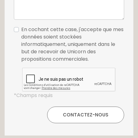
Prenez encore un peu de hauteur en
montant l'escalier vers les combles
aménagés, vous y trouverez deux chambres,
En cochant cette case, j'accepte que mes
l'une étant actuellement utilisée comme
données soient stockées
bureau.
informatiquement, uniquement dans le
but de recevoir de Unicorn des
Pour compléter cette demeure, un sous-sol
propositions commerciales.
aménagé dispose d'un espace buanderie, et
de place pour de nombreux rangements. Ce
sous-sol vous donne également accès à la
seconde terrasse et au ravissant jardin
verdoyant.
*Champs requis
Petite cerise sur le gâteau, un charmant
cabanon au fond du jardin vous offre encore
un espace supplémentaire pour ranger vos
différents outils. Les amoureux du jardinage
seront conquis.