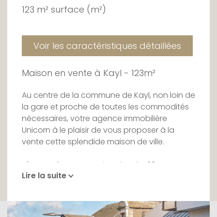
123 m² surface (m²)
Voir les caractéristiques détaillées
Maison en vente à Kayl - 123m²
Au centre de la commune de Kayl, non loin de
la gare et proche de toutes les commodités
nécessaires, votre agence immobilière
Unicorn à le plaisir de vous proposer à la
vente cette splendide maison de ville.
D'une surface approximative de 123m², cette
Lire la suite
demeure du début du XXème siècle dispose
de tout ce dont vous avez besoin.
Au rez-de-chaussée, vous découvrirez une