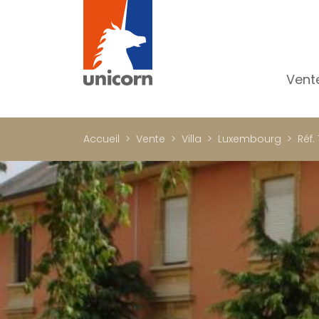
Vent
To
Ap
Accueil
Vente
Villa
Luxembourg
Réf.
Ma
Pr
Pr
In
Im
Bu
C