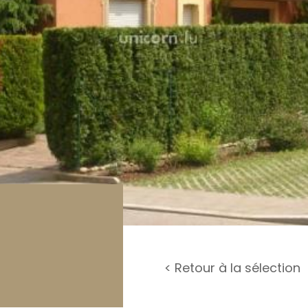
rage / Parking
rrain
< Retour à la sélection