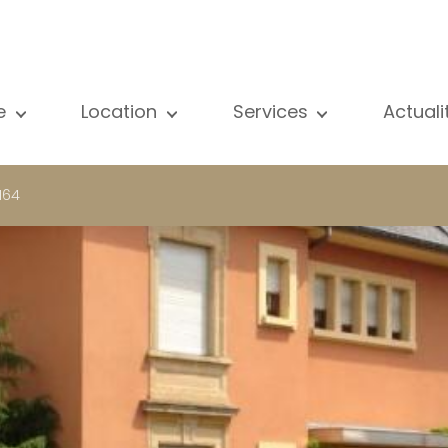
e
Location
Services
Actual
us nos biens
Tous nos biens
Vente
Voir
partement
Appartement
Estimation
New
 164
ison
Maison
Location
Publ
ojets neufs
Propriétés de luxe
Recherche
Blog
opriétés de luxe
International
Accès privé
ternational
Bureau
Gestion locative
meuble de rapport
Commerce
Gérance d'immeubles
reau
Garage / Parking
ommerce