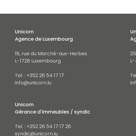
Unicorn
Un
Agence de Luxembourg
Ag
18, rue du Marché-aux-Herbes
25
L-1728 Luxembourg
L-
Tel. : +352 26 54 17 17
Te
info@unicorn.lu
in
Unicorn
Gérance d'immeubles / syndic
Tel. : +352 26 54 17 17 26
syndic@unicorn.lu