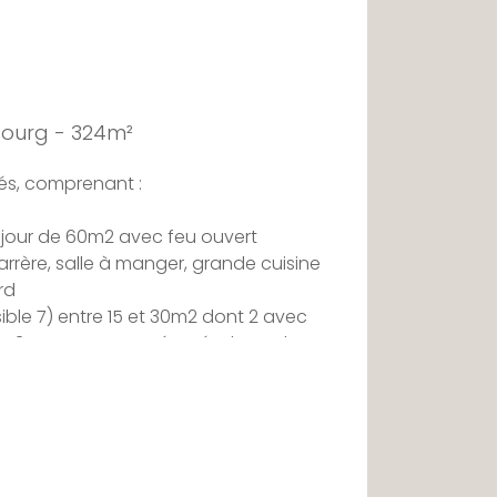
bourg - 324m²
tés, comprenant :
séjour de 60m2 avec feu ouvert
'arrère, salle à manger, grande cuisine
rd
ble 7) entre 15 et 30m2 dont 2 avec
nt 3 avec wc, 1 wc séparé, placard,
 buanderie, cave à vins, chaufferie
iée dans quartier résidentiel, proche du