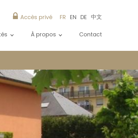
中文
Accès privé
FR
EN
DE
ités
À propos
Contact
 toutes les actualités
Présentation
s
Nos références
ications
Christie’s Real Estate
Conseils pratiques
Carrière
 / syndic