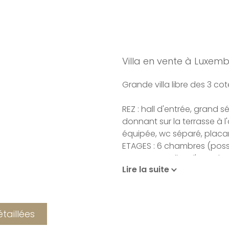
Villa en vente à Luxem
Grande villa libre des 3 co
REZ : hall d'entrée, grand 
donnant sur la terrasse à l
équipée, wc séparé, placa
ETAGES : 6 chambres (possi
terrasse, 4 salles d'eau do
Lire la suite
grenier
SOUS-SOL : 3 grande caves,
EXT. : 1 double garage
étaillées
Situation calme et privilég