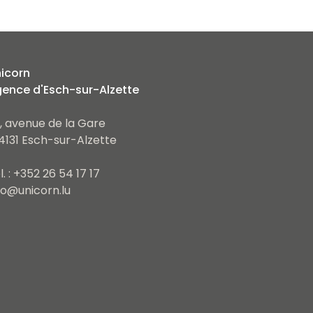
icorn
ence d'Esch-sur-Alzette
, avenue de la Gare
4131 Esch-sur-Alzette
l. : +352 26 54 17 17
fo@unicorn.lu