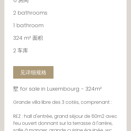
6 房间
2 bathrooms
1 bathroom
324 m² 面积
2 车库
见详细规格
墅 for sale in Luxembourg - 324m²
Grande villa libre des 3 cotés, comprenant :
REZ : hall d'entrée, grand séjour de 60m2 avec
feu ouvert donnant sur la terrasse à l'arrère,
salle à manger, grande cuisine équipée, wc