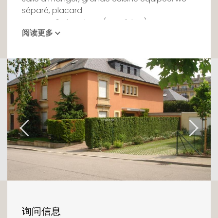
séparé, placard
ETAGES : 6 chambres (possible 7) entre 15 et
阅读更多
30m2 dont 2 avec terrasse, 4 salles d'eau
dont 3 avec wc, 1 wc séparé, placard, grenier
SOUS-SOL : 3 grande caves, buanderie, cave
à vins, chaufferie
EXT. : 1 double garage
Situation calme et privilégiée dans quartier
résidentiel, proche du centre ville.
询问信息