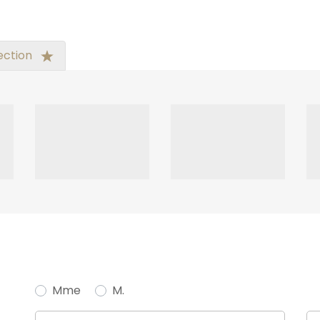
ection
Mme
M.