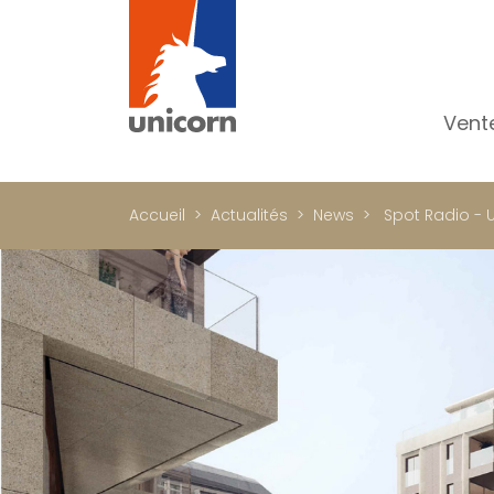
Vent
To
Ap
Accueil
Actualités
News
Spot Radio - 
Ma
Pr
Pr
In
Im
Bu
C