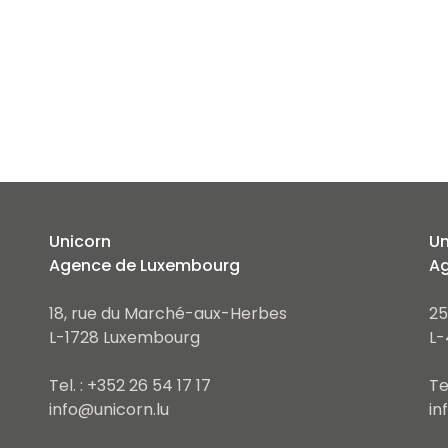
Unicorn
Un
Agence de Luxembourg
Ag
18, rue du Marché-aux-Herbes
25
L-1728 Luxembourg
L-
Tel. : +352 26 54 17 17
Te
info@unicorn.lu
in