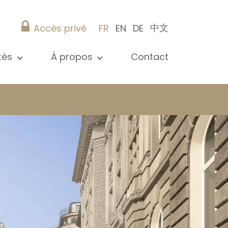
中文
Accès privé
FR
EN
DE
ités
À propos
Contact
 toutes les actualités
Présentation
s
Nos références
ications
Christie’s Real Estate
Conseils pratiques
Carrière
 / syndic