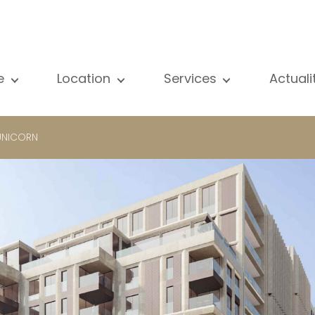
e
Location
Services
Actual
us nos biens
Tous nos biens
Vente
Voir
partement
Appartement
Estimation
New
UNICORN
ison
Maison
Location
Publ
ojets neufs
Propriétés de luxe
Recherche
Blog
opriétés de luxe
International
Accès privé
ternational
Bureau
Gestion locative
meuble de rapport
Commerce
Gérance d'immeubles
reau
Garage / Parking
ommerce