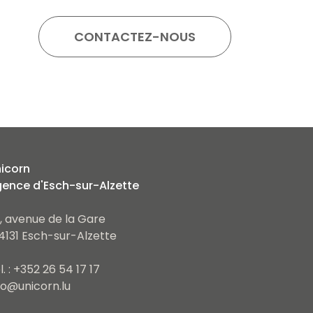
icorn
ence d'Esch-sur-Alzette
, avenue de la Gare
4131 Esch-sur-Alzette
l. : +352 26 54 17 17
fo@unicorn.lu