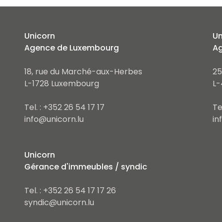
Unicorn
Un
Agence de Luxembourg
Ag
18, rue du Marché-aux-Herbes
25
L-1728 Luxembourg
L-
Tel. : +352 26 54 17 17
Te
info@unicorn.lu
in
Unicorn
Gérance d'immeubles / syndic
Tel. : +352 26 54 17 17 26
syndic@unicorn.lu