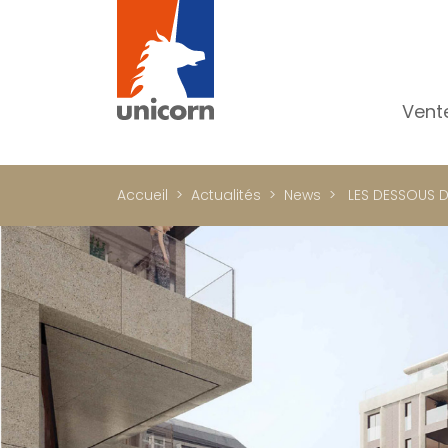
Vent
To
Ap
Accueil
Actualités
News
LES DESSOUS D
Ma
Pr
Pr
In
Im
Bu
C