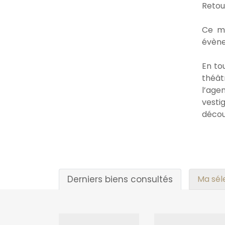
Retou
Ce me
évène
En to
théât
l’age
vesti
décou
Derniers biens consultés
Ma sél