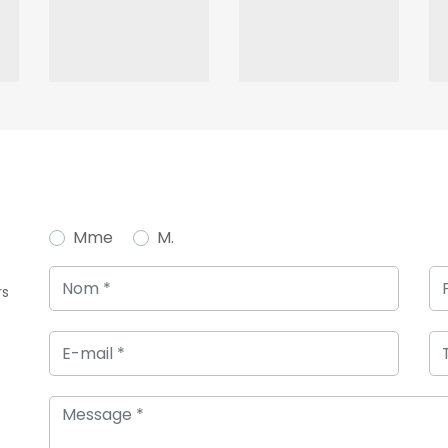
Mme
M.
rs