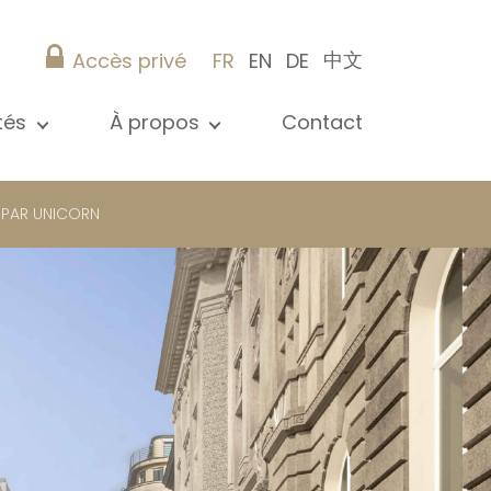
中文
Accès privé
FR
EN
DE
ités
À propos
Contact
 toutes les actualités
Présentation
s
Nos références
 PAR UNICORN
ications
Christie’s Real Estate
Conseils pratiques
Carrière
 / syndic