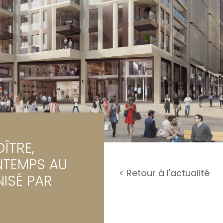
rage / Parking
rrain
ÎTRE,
NTEMPS AU
< Retour à l'actualité
ISÉ PAR