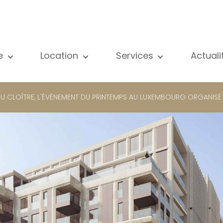
e
Location
Services
Actual
us nos biens
Tous nos biens
Vente
Voir
partement
Appartement
Estimation
New
U CLOÎTRE, L'ÉVÈNEMENT DU PRINTEMPS AU LUXEMBOURG ORGANISÉ
ison
Maison
Location
Publ
ojets neufs
Propriétés de luxe
Recherche
Blog
opriétés de luxe
International
Accès privé
ternational
Bureau
Gestion locative
meuble de rapport
Commerce
Gérance d'immeubles
reau
Garage / Parking
ommerce