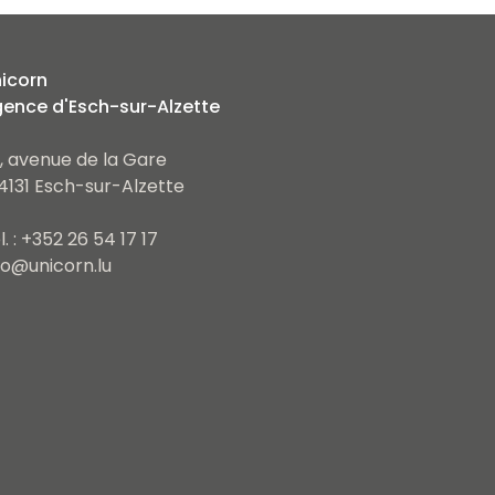
icorn
ence d'Esch-sur-Alzette
, avenue de la Gare
4131 Esch-sur-Alzette
l. : +352 26 54 17 17
fo@unicorn.lu