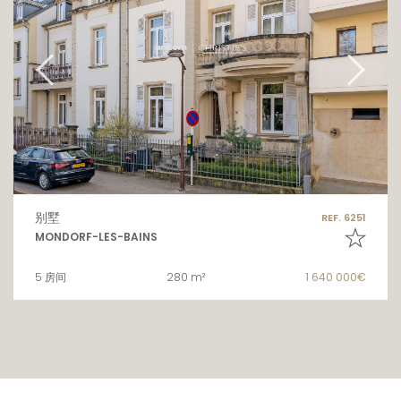
别墅
REF. 6251
MONDORF-LES-BAINS
5 房间
280 m²
1 640 000€