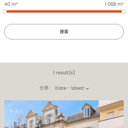
40 m²
1 068 m²
搜索
1 result(s)
分类 :
Date - latest