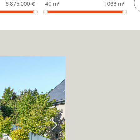
6 875 000 €
40 m²
1 068 m²