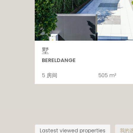
墅
BERELDANGE
5 房间
505 m²
Lastest viewed properties
我的