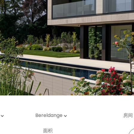
库 / 停车场
地
Bereldange
房间
面积