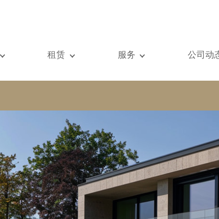
租赁
服务
公司动
们的所有房产
我们的所有房产
出售
查看
元房
单元房
估价
新闻
墅
别墅
租赁
著作
建
顶级豪宅
搜索
博客
级豪宅
国际的
Vip通道
际的
书房
房屋租赁托管
vestment property
商铺
物业管理
房
车库 / 停车场
铺