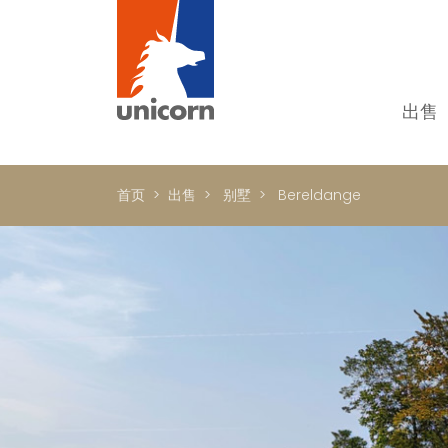
出售
我
单
首页
出售
别墅
Bereldange
别
新
顶
国
In
书
商