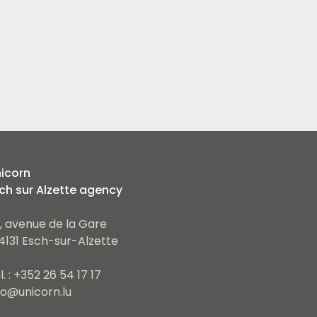
icorn
ch sur Alzette agency
, avenue de la Gare
4131 Esch-sur-Alzette
l. : +352 26 54 17 17
fo@unicorn.lu