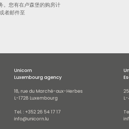
务。您有在卢森堡的购房计
17或者邮件至
Unicorn
Un
Luxembourg agency
Es
18, rue du Marché-aux-Herbes
25
L-1728 Luxembourg
L-
Tel. : +352 26 54 17 17
Te
info@unicorn.lu
in