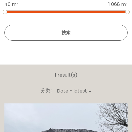
40 m²
1 068 m²
搜索
1 result(s)
分类 :
Date - latest